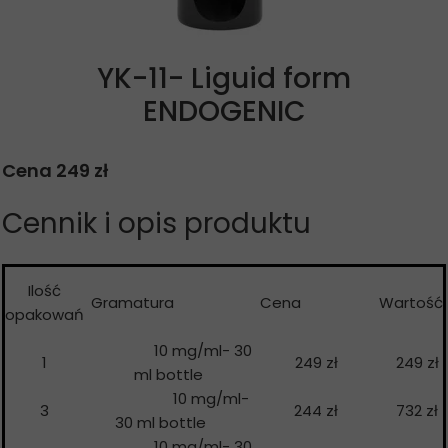
YK-11- Liguid form
ENDOGENIC
Cena 249 zł
Cennik i opis produktu
Ilość
Gramatura
Cena
Wartość
opakowań
10 mg/ml- 30
1
249 zł
249 zł
ml bottle
10 mg/ml-
3
244 zł
732 zł
30 ml bottle
10 mg/ml- 30