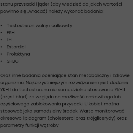
stanu przysadki i jąder (aby wiedzieć do jakich wartości
powinno się ,,wracać) należy wykonać badania:
• Testosteron wolny i całkowity
• FSH
• LH
• Estardiol
• Prolaktyna
• SHBG
Oraz inne badania oceniające stan metaboliczny i zdrowie
organizmu. Najkorzystniejszym rozwiązaniem jest dodanie
YK-11 do testosteronu nie samodzielne stosowanie YK-11
(częst błąd) ze względu na możliwość całkowitego lub
częściowego zablokowania przysadki. U kobiet można
stosować jako samodzielny środek. Warto monitorować
okresowo lipidogram (cholesterol oraz trójglicerydy) oraz
parametry funkcji wątroby