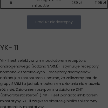
5
239 zł
1195 zł
ml bottle
Produkt niedostępny
YK- 11
YK-11 jest selektywnym modulatorem receptora
androgenowego (rodzina SARM)- stymuluje receptory
hormonów steroidowych - receptory androgenów -
naśladując testosteron. Pomimo, że zaliczamy jest do
grupy SARM to jednak mechanizm działania nieznacznie
różni się. Działaniem przypomina działanie DHT
(dihydrotestosteron) ). YK-11 jest ponadto inhibitorem
miostatyny, YK-11 zwiększa ekspresję białka folistatyny-
antagonisty miostatyny.