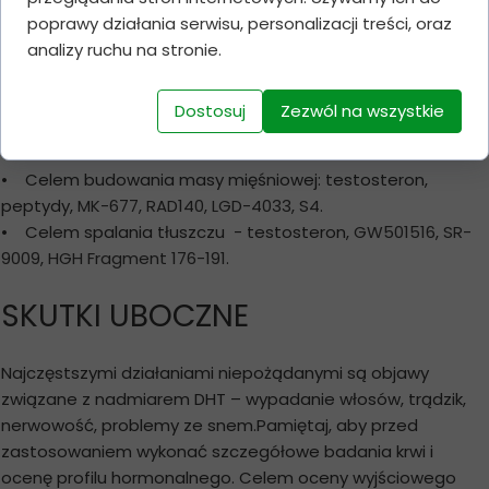
jednorazowa dawka wynosi 2.5mg, z kolei optymalna to
poprawy działania serwisu, personalizacji treści, oraz
5mg. Optymalna maksymalna dobowa dawka to 10-15mg
analizy ruchu na stronie.
(najlepiej rozbić na 2 porcje).
Dostosuj
Zezwól na wszystkie
Środek można łączyć:
• Celem budowania masy mięśniowej: testosteron,
peptydy,
MK-677
,
RAD140
,
LGD-4033
,
S4
.
• Celem spalania tłuszczu - testosteron,
GW501516
,
SR-
9009
,
HGH Fragment 176-191
.
SKUTKI UBOCZNE
Najczęstszymi działaniami niepożądanymi są objawy
związane z nadmiarem DHT – wypadanie włosów, trądzik,
nerwowość, problemy ze snem.Pamiętaj, aby przed
zastosowaniem wykonać szczegółowe badania krwi i
ocenę profilu hormonalnego. Celem oceny wyjściowego