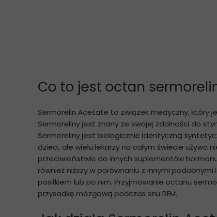
Co to jest octan sermoreli
Sermorelin Acetate to związek medyczny, który 
Sermoreliny jest znany ze swojej zdolności do st
Sermoreliny jest biologicznie identyczną syntet
dzieci, ale wielu lekarzy na całym świecie używ
przeciwieństwie do innych suplementów hormonu w
również niższy w porównaniu z innymi podobnymi l
posiłkiem lub po nim. Przyjmowanie octanu sermo
przysadkę mózgową podczas snu REM.