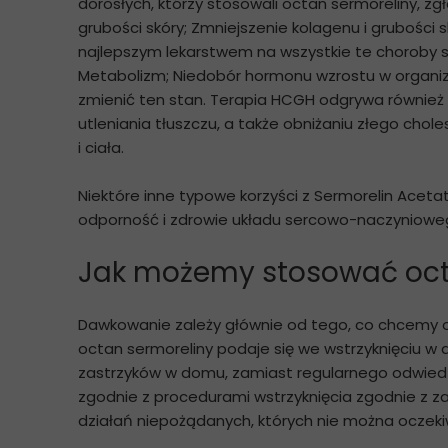
dorosłych, którzy stosowali octan sermoreliny, 
grubości skóry; Zmniejszenie kolagenu i grubości
najlepszym lekarstwem na wszystkie te choroby s
Metabolizm; Niedobór hormonu wzrostu w organi
zmienić ten stan. Terapia HCGH odgrywa również 
utleniania tłuszczu, a także obniżaniu złego c
i ciała.
Niektóre inne typowe korzyści z Sermorelin Acet
odporność i zdrowie układu sercowo-naczyniowego
Jak możemy stosować oct
Dawkowanie zależy głównie od tego, co chcemy os
octan sermoreliny podaje się we wstrzyknięciu w 
zastrzyków w domu, zamiast regularnego odwiedzan
zgodnie z procedurami wstrzyknięcia zgodnie z 
działań niepożądanych, których nie można oczek