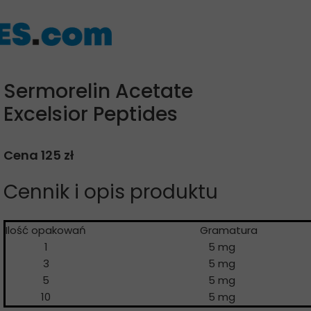
Sermorelin Acetate
Excelsior Peptides
Cena 125 zł
Cennik i opis produktu
Ilość opakowań
Gramatur
1
5 mg
3
5 mg
5
5 mg
10
5 mg