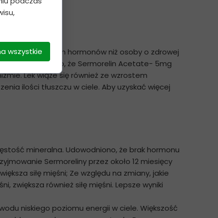
niu podczas
isu,
na wszystkie
mieć niższy poziom hormonów niż osoby o zdrowej
wagę. Udowodniono, że Sermorelin Acetate- 5mg
mie. Lek wiąże się również ze wzrostem
nia ilości tłuszczu w ciele. Aby uzyskać więcej
 gęstość mineralna. Udowodniono, że brak hormonu
rzyjmowanie Sermoreliny przez około 12 miesięcy
ksza siłę mięśni; Ze względu na zmiany, jakie
 zwiększa również siłę mięśni. Lepsze wyniki
odu niskiego poziomu energii w ciele. Większość