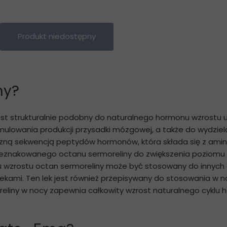
Produkt niedostępny
ny?
jest strukturalnie podobny do naturalnego hormonu wzrostu
ymulowania produkcji przysadki mózgowej, a także do wydzie
yczną sekwencją peptydów hormonów, która składa się z amino
a nieznakowanego octanu sermoreliny do zwiększenia poziomu
zrostu octan sermoreliny może być stosowany do innych cel
ekami. Ten lek jest również przepisywany do stosowania w n
reliny w nocy zapewnia całkowity wzrost naturalnego cyklu 