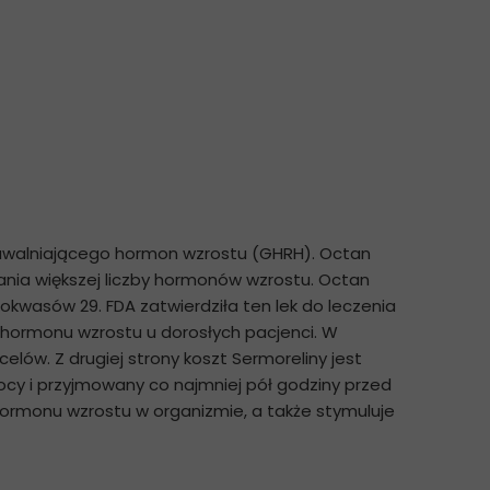
 uwalniającego hormon wzrostu (GHRH). Octan
lania większej liczby hormonów wzrostu. Octan
kwasów 29. FDA zatwierdziła ten lek do leczenia
 hormonu wzrostu u dorosłych pacjenci. W
ów. Z drugiej strony koszt Sermoreliny jest
ocy i przyjmowany co najmniej pół godziny przed
hormonu wzrostu w organizmie, a także stymuluje