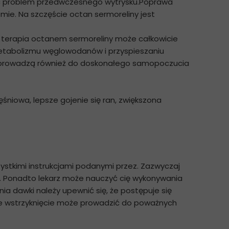
ązać problem przedwczesnego wytrysku.Poprawa
mie. Na szczęście octan sermoreliny jest
terapia octanem sermoreliny może całkowicie
 metabolizmu węglowodanów i przyspieszaniu
CG prowadzą również do doskonałego samopoczucia
niowa, lepsze gojenie się ran, zwiększona
ystkimi instrukcjami podanymi przez. Zazwyczaj
ni. Ponadto lekarz może nauczyć cię wykonywania
a dawki należy upewnić się, że postępuje się
we wstrzyknięcie może prowadzić do poważnych