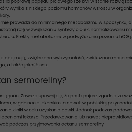
zgłosiła poprawę popędu płciowego i że byli w stanie rozwi
 skóry wynika z niskiego poziomu hormonów wzrostu w organiz
kóry.
zmie prowadzi do minimalnego metabolizmu w spoczynku, a 
istotną rolę w zwiększaniu syntezy białek, normalizowaniu
holesterolu. Efekty metaboliczne w podwyższaniu poziomu h
ate obejmują; zwiększona wytrzymałość, zwiększona masa mięś
, a także jakość snu.
an sermoreliny?
iągnąć. Zawsze upewnij się, że postępujesz zgodnie ze wsz
domu, w gabinecie lekarskim, a nawet w pobliskiej przychod
ia kliniki w celu uzyskania dawki. Jednak podczas podawani
zaleceniami lekarza. Przedawkowanie lub nawet nieprawidło
iwać podczas przyjmowania octanu sermoreliny.