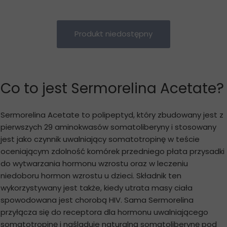
Produkt niedostępny
Co to jest Sermorelina Acetate?
Sermorelina Acetate to polipeptyd, który zbudowany jest z
pierwszych 29 aminokwasów somatoliberyny i stosowany
jest jako czynnik uwalniający somatotropinę w teście
oceniającym zdolność komórek przedniego płata przysadki
do wytwarzania hormonu wzrostu oraz w leczeniu
niedoboru hormon wzrostu u dzieci. Składnik ten
wykorzystywany jest także, kiedy utrata masy ciała
spowodowana jest chorobą HIV. Sama Sermorelina
przyłącza się do receptora dla hormonu uwalniającego
somatotropinę i naśladuje naturalną somatoliberynę pod