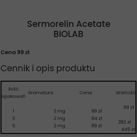
Sermorelin Acetate
BIOLAB
Cena 99 zł
Cennik i opis produktu
Ilość
Gramatura
Cena
Wartość
opakowań
99 zł
1
2 mg
99 zł
3
2 mg
94 zł
282 zł
5
2 mg
89 zł
445 zł