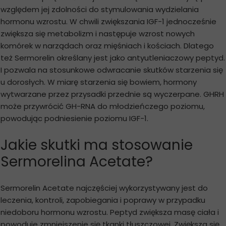
względem jej zdolności do stymulowania wydzielania
hormonu wzrostu. W chwili zwiększania IGF-1 jednocześnie
zwiększa się metabolizm i następuje wzrost nowych
komórek w narządach oraz mięśniach i kościach. Dlatego
też Sermorelin określany jest jako antyutleniaczowy peptyd.
I pozwala na stosunkowe odwracanie skutków starzenia się
u dorosłych. W miarę starzenia się bowiem, hormony
wytwarzane przez przysadki przednie są wyczerpane. GHRH
może przywrócić GH-RNA do młodzieńczego poziomu,
powodując podniesienie poziomu IGF-1.
Jakie skutki ma stosowanie
Sermorelina Acetate?
Sermorelin Acetate najczęściej wykorzystywany jest do
leczenia, kontroli, zapobiegania i poprawy w przypadku
niedoboru hormonu wzrostu. Peptyd zwiększa masę ciała i
powoduje zmniejszenie się tkanki tłuszczowej. Zwiększa się