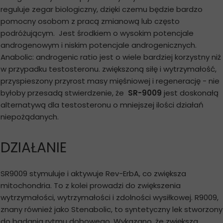
reguluje zegar biologiczny, dzięki czemu będzie bardzo
pomocny osobom z pracą zmianową lub często
podróżującym. Jest środkiem o wysokim potencjale
androgenowym i niskim potencjale androgenicznych.
Anabolic: androgenic ratio jest o wiele bardziej korzystny niż
w przypadku testosteronu. zwiększoną siłę i wytrzymałość,
przyspieszony przyrost masy mięśniowej i regenerację - nie
byłoby przesadą stwierdzenie, że
SR-9009
jest doskonałą
alternatywą dla testosteronu o mniejszej ilości działań
niepożądanych.
DZIAŁANIE
SR9009 stymuluje i aktywuje Rev-ErbA, co zwiększa
mitochondria. To z kolei prowadzi do zwiększenia
wytrzymałości, wytrzymałości i zdolności wysiłkowej. R9009,
znany również jako Stenabolic, to syntetyczny lek stworzony
do badania rytmu dobowego. Wykazano, że zwiększa