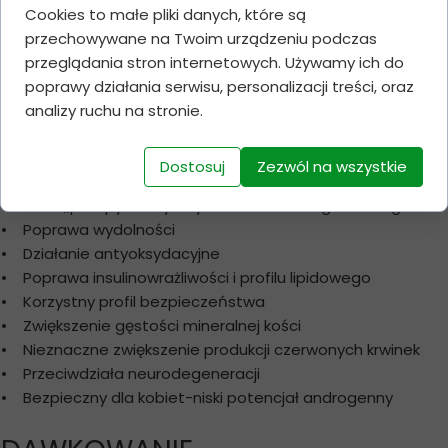
ZALETY
Cookies to małe pliki danych, które są
przechowywane na Twoim urządzeniu podczas
• Budowanie masy mięśniowej beztłuszczowej
przeglądania stron internetowych. Używamy ich do
• Utrata tkanki tłuszczowej
poprawy działania serwisu, personalizacji treści, oraz
• Redukuje zmęczenie
analizy ruchu na stronie.
• Poprawia koncentrację
• Regeneracja i gojenia się mikro-urazów – wysoki
Dostosuj
Zezwól na wszystkie
potencjał anaboliczny
• Efekt ,,pompy” korzystny w trakcie treningu siłowego
• Poprawa wydolności
• Działanie antyoksydacyjne
• Poprawa insulinowrażliwości i profilu lipidowego
• Korzystny profil bezpieczeństwa
• Zwiększenie gęstości mineralnej kości
• Nieznaczne zwiększenie produkcji czerwonych krwinek
• Przeciwdziała neurodegeneracji
• Bezpieczny dla kobiet-niski potencjał androgenny