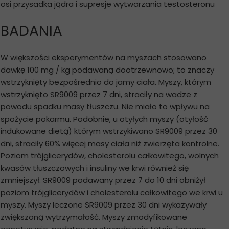
osi przysadka jądra i supresje wytwarzania testosteronu
BADANIA
W większości eksperymentów na myszach stosowano
dawkę 100 mg / kg podawaną dootrzewnowo; to znaczy
wstrzyknięty bezpośrednio do jamy ciała. Myszy, którym
wstrzyknięto SR9009 przez 7 dni, straciły na wadze z
powodu spadku masy tłuszczu. Nie miało to wpływu na
spożycie pokarmu. Podobnie, u otyłych myszy (otyłość
indukowane dietą) którym wstrzykiwano SR9009 przez 30
dni, straciły 60% więcej masy ciała niż zwierzęta kontrolne.
Poziom trójglicerydów, cholesterolu całkowitego, wolnych
kwasów tłuszczowych i insuliny we krwi również się
zmniejszył. SR9009 podawany przez 7 do 10 dni obniżył
poziom trójglicerydów i cholesterolu całkowitego we krwi u
myszy. Myszy leczone SR9009 przez 30 dni wykazywały
zwiększoną wytrzymałość. Myszy zmodyfikowane