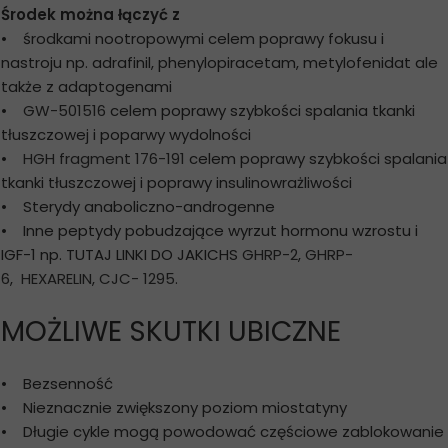
Środek można łączyć z
• środkami nootropowymi celem poprawy fokusu i
nastroju np. adrafinil, phenylopiracetam, metylofenidat ale
także z adaptogenami
•
GW-501516
celem poprawy szybkości spalania tkanki
tłuszczowej i poparwy wydolności
•
HGH fragment 176-191
celem poprawy szybkości spalania
tkanki tłuszczowej i poprawy insulinowrażliwości
• Sterydy anaboliczno-androgenne
• Inne peptydy pobudzające wyrzut hormonu wzrostu i
IGF-1 np. TUTAJ LINKI DO JAKICHS
GHRP-2
,
GHRP-
6
,
HEXARELIN
,
CJC- 1295
.
MOŻLIWE SKUTKI UBICZNE
• Bezsenność
• Nieznacznie zwiększony poziom miostatyny
• Długie cykle mogą powodować częściowe zablokowanie