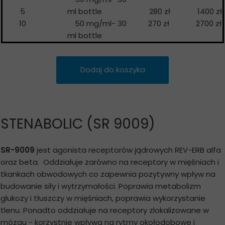
5
ml bottle
280 zł
1400 zł
10
50 mg/ml- 30
270 zł
2700 zł
ml bottle
Dodaj do koszyka
STENABOLIC (SR 9009)
SR-9009
jest agonista receptorów jądrowych REV-ERB alfa
oraz beta. Oddziałuje zarówno na receptory w mięśniach i
tkankach obwodowych co zapewnia pozytywny wpływ na
budowanie siły i wytrzymałości. Poprawia metabolizm
glukozy i tłuszczy w mięśniach, poprawia wykorzystanie
tlenu. Ponadto oddziałuje na receptory zlokalizowane w
mózgu - korzystnie wpływa na rytmy okołodobowe i