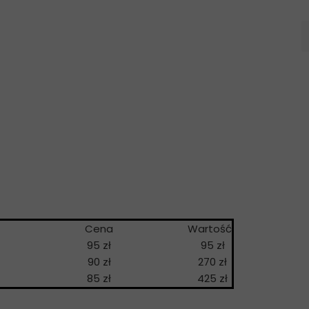
a
Cena
Wartość
95 zł
95 zł
90 zł
270 zł
85 zł
425 zł