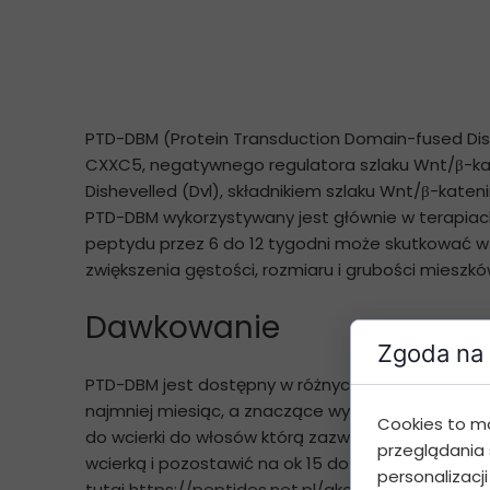
PTD-DBM (Protein Transduction Domain-fused Dis
CXXC5, negatywnego regulatora szlaku Wnt/β-kate
Dishevelled (Dvl), składnikiem szlaku Wnt/β-ka
PTD-DBM wykorzystywany jest głównie w terapiach
peptydu przez 6 do 12 tygodni może skutkować 
zwiększenia gęstości, rozmiaru i grubości mieszk
Dawkowanie
Zgoda na 
PTD-DBM jest dostępny w różnych formach do stoso
najmniej miesiąc, a znaczące wyniki mogą być wid
Cookies to m
do wcierki do włosów którą zazwyczaj stosujesz 
przeglądania 
wcierką i pozostawić na ok 15 do 30min na skórze
personalizacji
tutaj
https://peptides.net.pl/akcesoria,6
i po jego