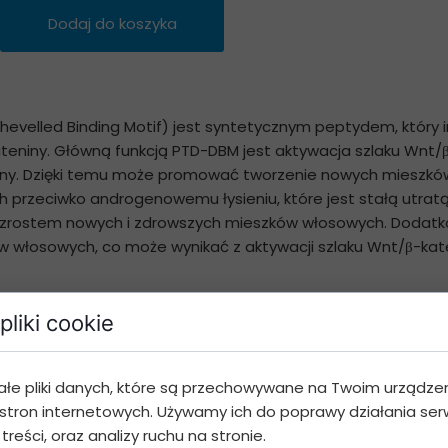
Dodaj do koszyka
hevelled Binding Motif) jest syntetycznym peptydem, któr
niny. Główną funkcją PTD-DBM jest aktywacja szlaku Wnt/β
teniny. Dzięki temu może promować tworzenie nowych miesz
 przeciwko androgenowemu łysieniu, które jest stałą utrat
wzrostem nowych i zdrowszych mieszków włosowych. Dodatk
ów włosowych, co może wynikać z aktywacji szlaku Wnt/β-kat
pliki cookie
wania miejscowego, takich jak spraye, krople i pianki. Zal
oczne po 5 tygodniach leczenia. Po rozrobieniu z solą fizj
ałe pliki danych, które są przechowywane na Twoim urządze
lub do zwykłego balsamu który można kupić w drogerii- wymi
stron internetowych. Używamy ich do poprawy działania serw
 głowy, następnie wypłukać. Można też użyć specjalnego rolle
 treści, oraz analizy ruchu na stronie.
 użyciu 1/10 objętości preparatu rozprowadzić na palcach i 