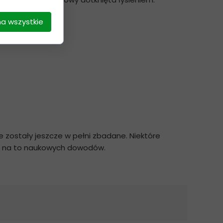
na wszystkie
t włosów np.
zostały jeszcze w pełni zbadane. Niektóre
ma na to naukowych dowodów.