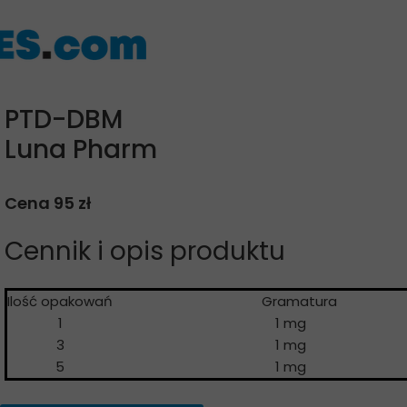
PTD-DBM
Luna Pharm
Cena 95 zł
Cennik i opis produktu
Ilość opakowań
Gramatur
1
1 mg
3
1 mg
5
1 mg