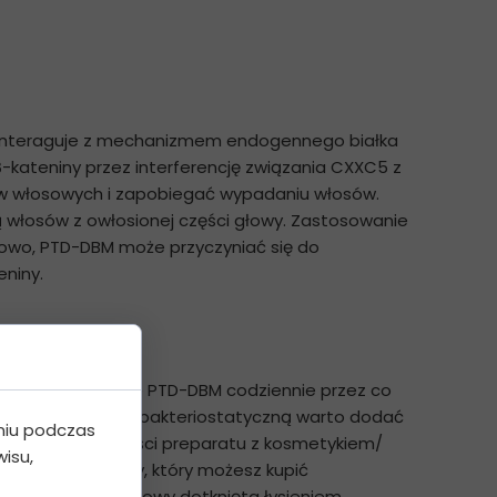
y interaguje z mechanizmem endogennego białka
-kateniny przez interferencję związania CXXC5 z
ków włosowych i zapobiegać wypadaniu włosów.
ą włosów z owłosionej części głowy. Zastosowanie
owo, PTD-DBM może przyczyniać się do
eniny.
eca się stosowanie PTD-DBM codziennie przez co
ologiczną lub wodą bakteriostatyczną warto dodać
niu podczas
eszać 1/10 objetości preparatu z kosmetykiem/
isu,
ra do skóry głowy, który możesz kupić
wetrzeć w skórę głowy dotknięta łysieniem.