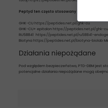
Peptyd ten często stosowany jest w połączen
GHK-CU
https://peptides.net.pl/ghk-cu
GHK-CU+ epitalon
https://peptides.net.pl/ghk-c
RU58841
https://peptides.net.pl/ru58841-endog
Biotyna
https://peptides.net.pl/biotyna-biolab
Mi
Działania niepożądane
Pod względem bezpieczeństwa, PTD-DBM jest stos
potencjalne działania niepożądane mogą obejmo