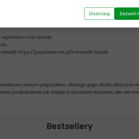
Dostosuj
Zezwól 
iu z innymi peptydami i środkami wspomagajcymi poros
u-epithalon-mix-biolab
enic
noksidil
https://peptides.net.pl/minoxidil-biolab
unkowo nowym peptydem, dlatego jego skutki uboczne nie 
wać podrażnienie lub świąd w obszarze leczenia, ale nie 
Bestsellery