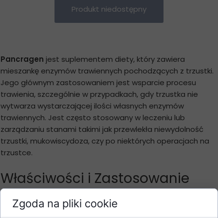
Produkt niedostępny
Pancragen
jest suplementem diety, który zawiera
mieszankę enzymów trawiennych pochodzących z trzustki.
Jego głównym zastosowaniem jest wsparcie procesu
trawienia, szczególnie w przypadkach, gdy trzustka nie
wytwarza wystarczającej ilości własnych enzymów
trawiennych. Jest często stosowany w leczeniu lub
zarządzaniu stanami takimi jak przewlekła niewydolność
trzustki, mukowiscydoza, czy po niektórych operacjach na
trzustce.
Właściwości i Zastosowanie
Pancragen
Zgoda na pliki cookie