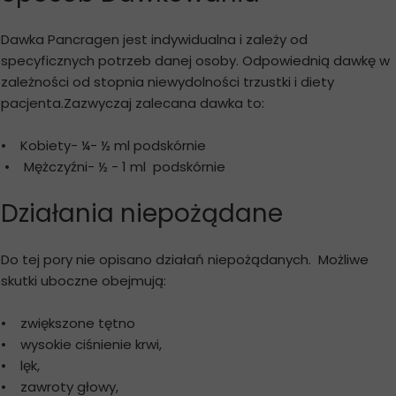
Dawka Pancragen jest indywidualna i zależy od
specyficznych potrzeb danej osoby. Odpowiednią dawkę w
zależności od stopnia niewydolności trzustki i diety
pacjenta.Zazwyczaj zalecana dawka to:
• Kobiety- ¼- ½ ml podskórnie
• Mężczyźni- ½ - 1 ml podskórnie
Działania niepożądane
Do tej pory nie opisano działań niepożądanych. Możliwe
skutki uboczne obejmują:
• zwiększone tętno
• wysokie ciśnienie krwi,
• lęk,
• zawroty głowy,