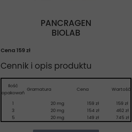
PANCRAGEN
BIOLAB
Cena 159 zł
Cennik i opis produktu
Ilość
Gramatura
Cena
Wartość
opakowań
1
20 mg
159 zł
159 zł
3
20 mg
154 zł
462 zł
5
20 mg
149 zł
745 zł