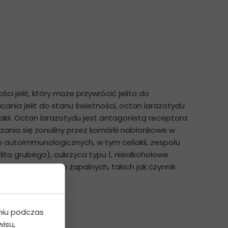
i jelit, który może przywrócić jelita do
ania jelit do stanu świetności, octan larazotydu
iakii. Octan larazotydu jest antagonistą receptora
ania się zonuliny przez komórki nabłonkowe w
ób autoimmunologicznych, w tym celiakii, zespołu
elita grubego), cukrzyca typu 1, niealkoholowe
ziałanie cytokin zapalnych, takich jak czynnik
niu podczas
isu,