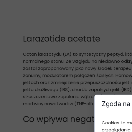
Larazotide acetate
Octan larazotydu (LA) to syntetyczny peptyd, który
normalnego stanu. Ze względu na niedawno odkrytą
został zaproponowany jako nowy środek terapeutycz
zonuliny, modulatorem połączeń ścisłych. Hamowa
jelitach oraz zmniejszenie przepuszczalności jeli
jelita drażliwego (IBS), chorób zapalnych jelit (I
stłuszczeniowe zapalenie wątroby (NASH), przewlek
Zgoda na 
martwicy nowotworów (TNF-alfa) i interleukina (IL
Co wpływa negatywnie na s
Cookies to m
przeglądania 