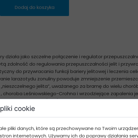
Dodaj do koszyka
 działa jako szczelne połączenie i regulator przepuszczalnośc
 zdolność do regulowania przepuszczalności jelit i przywrac
ny do przywracania funkcji bariery jelitowej i leczenia cel
nie larazotydu zonuliny powoduje zmniejszenie przemieszcz
t i „nieszczelnego jelita”, uważanego za bramę do wielu chor
BD) , choroba Leśniowskiego-Crohna i wrzodziejące zapalenia j
ła choroba nerek (CKD) i kilka innych. Wykazano, że hamuje d
pliki cookie
-4), blokując wzrost przepuszczalności nabłonka jelitowego.
tan jelit?
ałe pliki danych, które są przechowywane na Twoim urządze
stron internetowych. Używamy ich do poprawy działania serw