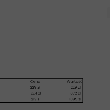
a
Cena
Wartość
229 zł
229 zł
224 zł
672 zł
219 zł
1095 zł