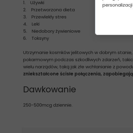
1. Używki
personalizacji
2. Przetworzona dieta
3. Przewlekły stres
4. Leki
5. Niedobory żywieniowe
6. Toksyny
Utrzymanie kosmków jelitowych w dobrym stanie, t
pokarmowym podczas szkodliwych zdarzeń, takich j
wielu narządów, taką jak złe wchłanianie z pow
zniekształcone ścisłe połączenia, zapobiegają
Dawkowanie
250-500mcg dziennie.