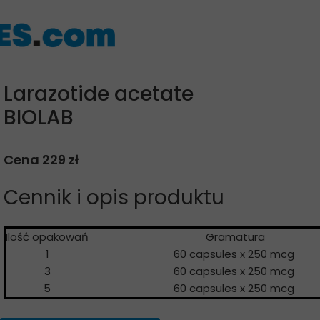
Larazotide acetate
BIOLAB
Cena 229 zł
Cennik i opis produktu
Ilość opakowań
Gramatur
1
60 capsules x 250 mcg
3
60 capsules x 250 mcg
5
60 capsules x 250 mcg