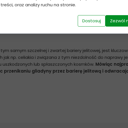
 treści, oraz analizy ruchu na stronie.
Dostosuj
Zezwól 
ym samym szczelnej i zwartej bariery jelitowej, jest klucz
ak np. celiakia i związana z tym niezdolność do naprawy jel
odu uszkodzonych lub spłaszczonych kosmków.
Mówiąc najpro
c przenikaniu gliadyny przez barierę jelitową i odwraca