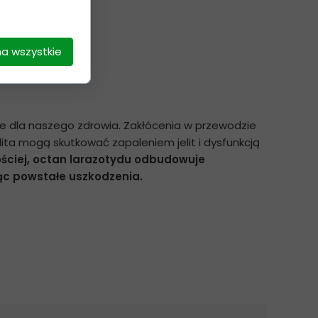
na wszystkie
owe dla naszego zdrowia. Zakłócenia w przewodzie
ita mogą skutkować zapaleniem jelit i dysfunkcją
ściej, octan larazotydu odbudowuje
jąc powstałe uszkodzenia.