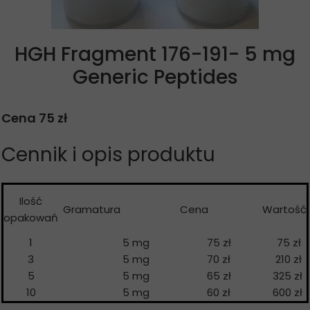
HGH Fragment 176-191- 5 mg
Generic Peptides
Cena 75 zł
Cennik i opis produktu
Ilość
Gramatura
Cena
Wartość
opakowań
1
5 mg
75 zł
75 zł
3
5 mg
70 zł
210 zł
5
5 mg
65 zł
325 zł
10
5 mg
60 zł
600 zł