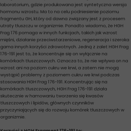
laboratorium, gdzie produkowana jest syntetyczna wersja
hormonu wzrostu. Ma to na celu podniesienie poziomu
fragmentu GH, który od dawna związany jest z procesem
utraty tłuszczu w organizmie. Ponadto wiadomo, że HGH
Frag 176 pomaga w innych funkcjach, takich jak wzrost
mięśni, działanie przeciwstarzeniowe, regeneracja i szeroka
gama innych korzyści zdrowotnych. Jedną z zalet HGH Frag
176-191 jest to, że koncentruje się on wyłącznie na
komórkach tłuszczowych. Oznacza to, że nie wpływa on na
wzrost ani na poziom cukru we krwi, a zatem nie mogą
wystąpić problemy z poziomem cukru we krwi podczas
stosowania HGH Frag 176-191. Koncentrując się na
komórkach tłuszczowych, HGH Frag 176-191 działa
skutecznie w hamowaniu tworzenia się kwasów
tłuszczowych i lipidów, głównych czynników
przyczyniających się do rozwoju komórek tłuszczowych w
organizmie.
Korzyści z HGH Fragment 176-191 to: