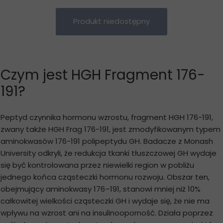
Produkt niedostępny
Czym jest HGH Fragment 176-
191?
Peptyd czynnika hormonu wzrostu, fragment HGH 176-191,
zwany także HGH Frag 176-191, jest zmodyfikowanym typem
aminokwasów 176-191 polipeptydu GH. Badacze z Monash
University odkryli, że redukcja tkanki tłuszczowej GH wydaje
się być kontrolowana przez niewielki region w pobliżu
jednego końca cząsteczki hormonu rozwoju. Obszar ten,
obejmujący aminokwasy 176–191, stanowi mniej niż 10%
całkowitej wielkości cząsteczki GH i wydaje się, że nie ma
wpływu na wzrost ani na insulinooporność. Działa poprzez