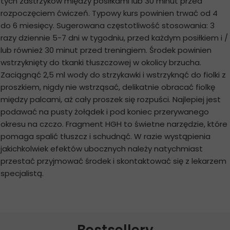
tych zastrzyków między posiłkami lub 30 minut przed
rozpoczęciem ćwiczeń. Typowy kurs powinien trwać od 4
do 6 miesięcy. Sugerowana częstotliwość stosowania: 3
razy dziennie 5-7 dni w tygodniu, przed każdym posiłkiem i /
lub również 30 minut przed treningiem. Środek powinien
wstrzyknięty do tkanki tłuszczowej w okolicy brzucha.
Zaciągnąć 2,5 ml wody do strzykawki i wstrzyknąć do fiolki z
proszkiem, nigdy nie wstrząsać, delikatnie obracać fiolkę
między palcami, aż cały proszek się rozpuści. Najlepiej jest
podawać na pusty żołądek i pod koniec przerywanego
okresu na czczo. Fragment HGH to świetne narzędzie, które
pomaga spalić tłuszcz i schudnąć. W razie wystąpienia
jakichkolwiek efektów ubocznych należy natychmiast
przestać przyjmować środek i skontaktować się z lekarzem
specjalistą.