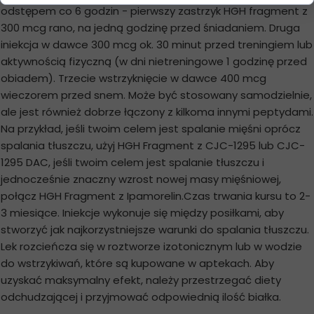
odstępem co 6 godzin - pierwszy zastrzyk HGH fragment z
300 mcg rano, na jedną godzinę przed śniadaniem. Druga
iniekcja w dawce 300 mcg ok. 30 minut przed treningiem lub
aktywnością fizyczną (w dni nietreningowe 1 godzinę przed
obiadem). Trzecie wstrzyknięcie w dawce 400 mcg
wieczorem przed snem. Może być stosowany samodzielnie,
ale jest również dobrze łączony z kilkoma innymi peptydami.
Na przykład, jeśli twoim celem jest spalanie mięśni oprócz
spalania tłuszczu, użyj HGH Fragment z CJC-1295 lub CJC-
1295 DAC, jeśli twoim celem jest spalanie tłuszczu i
jednocześnie znaczny wzrost nowej masy mięśniowej,
połącz HGH Fragment z Ipamorelin.Czas trwania kursu to 2-
3 miesiące. Iniekcje wykonuje się między posiłkami, aby
stworzyć jak najkorzystniejsze warunki do spalania tłuszczu.
Lek rozcieńcza się w roztworze izotonicznym lub w wodzie
do wstrzykiwań, które są kupowane w aptekach. Aby
uzyskać maksymalny efekt, należy przestrzegać diety
odchudzającej i przyjmować odpowiednią ilość białka.