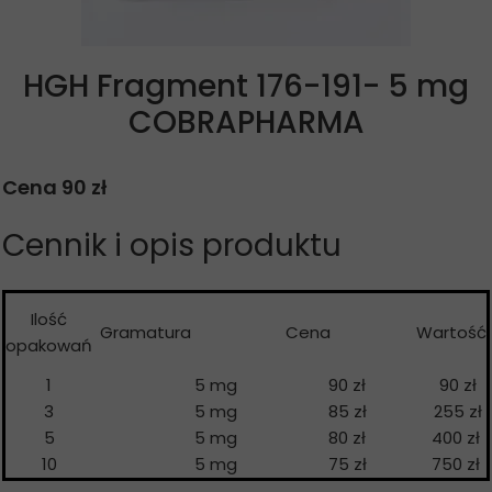
HGH Fragment 176-191- 5 mg
COBRAPHARMA
Cena 90 zł
Cennik i opis produktu
Ilość
Gramatura
Cena
Wartość
opakowań
1
5 mg
90 zł
90 zł
3
5 mg
85 zł
255 zł
5
5 mg
80 zł
400 zł
10
5 mg
75 zł
750 zł