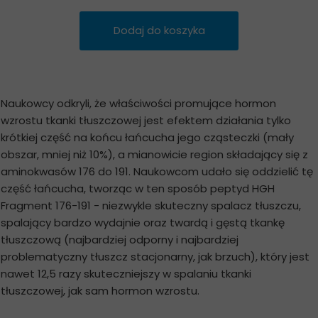
Dodaj do koszyka
Naukowcy odkryli, że właściwości promujące hormon
wzrostu tkanki tłuszczowej jest efektem działania tylko
krótkiej część na końcu łańcucha jego cząsteczki (mały
obszar, mniej niż 10%), a mianowicie region składający się z
aminokwasów 176 do 191. Naukowcom udało się oddzielić tę
część łańcucha, tworząc w ten sposób peptyd HGH
Fragment 176-191 - niezwykle skuteczny spalacz tłuszczu,
spalający bardzo wydajnie oraz twardą i gęstą tkankę
tłuszczową (najbardziej odporny i najbardziej
problematyczny tłuszcz stacjonarny, jak brzuch), który jest
nawet 12,5 razy skuteczniejszy w spalaniu tkanki
tłuszczowej, jak sam hormon wzrostu.