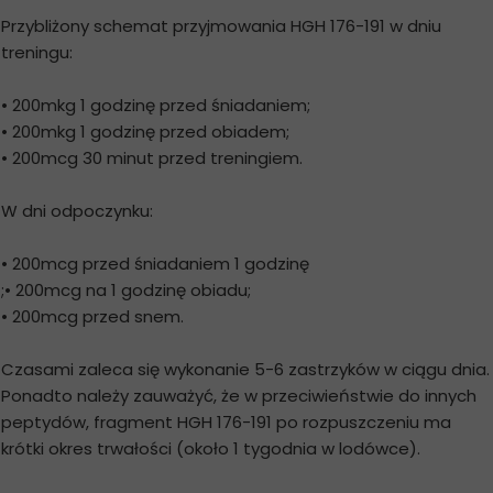
Przybliżony schemat przyjmowania HGH 176-191 w dniu
treningu:
• 200mkg 1 godzinę przed śniadaniem;
• 200mkg 1 godzinę przed obiadem;
• 200mcg 30 minut przed treningiem.
W dni odpoczynku:
• 200mcg przed śniadaniem 1 godzinę
;• 200mcg na 1 godzinę obiadu;
• 200mcg przed snem.
Czasami zaleca się wykonanie 5-6 zastrzyków w ciągu dnia.
Ponadto należy zauważyć, że w przeciwieństwie do innych
peptydów, fragment HGH 176-191 po rozpuszczeniu ma
krótki okres trwałości (około 1 tygodnia w lodówce).