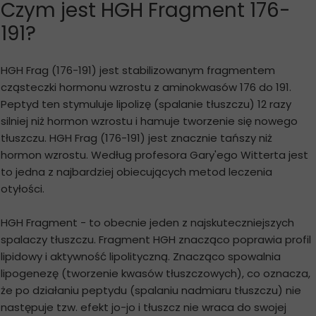
Czym jest HGH Fragment 176-
191?
HGH Frag (176-191) jest stabilizowanym fragmentem
cząsteczki hormonu wzrostu z aminokwasów 176 do 191.
Peptyd ten stymuluje lipolizę (spalanie tłuszczu) 12 razy
silniej niż hormon wzrostu i hamuje tworzenie się nowego
tłuszczu. HGH Frag (176-191) jest znacznie tańszy niż
hormon wzrostu. Według profesora Gary'ego Witterta jest
to jedna z najbardziej obiecujących metod leczenia
otyłości.
HGH Fragment - to obecnie jeden z najskuteczniejszych
spalaczy tłuszczu. Fragment HGH znacząco poprawia profil
lipidowy i aktywność lipolityczną. Znacząco spowalnia
lipogenezę (tworzenie kwasów tłuszczowych), co oznacza,
że po działaniu peptydu (spalaniu nadmiaru tłuszczu) nie
następuje tzw. efekt jo-jo i tłuszcz nie wraca do swojej