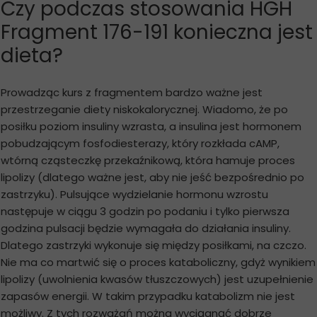
Czy podczas stosowania HGH
Fragment 176-191 konieczna jest
dieta?
Prowadząc kurs z fragmentem bardzo ważne jest
przestrzeganie diety niskokalorycznej. Wiadomo, że po
posiłku poziom insuliny wzrasta, a insulina jest hormonem
pobudzającym fosfodiesterazy, który rozkłada cAMP,
wtórną cząsteczkę przekaźnikową, która hamuje proces
lipolizy (dlatego ważne jest, aby nie jeść bezpośrednio po
zastrzyku). Pulsujące wydzielanie hormonu wzrostu
następuje w ciągu 3 godzin po podaniu i tylko pierwsza
godzina pulsacji będzie wymagała do działania insuliny.
Dlatego zastrzyki wykonuje się między posiłkami, na czczo.
Nie ma co martwić się o proces kataboliczny, gdyż wynikiem
lipolizy (uwolnienia kwasów tłuszczowych) jest uzupełnienie
zapasów energii. W takim przypadku katabolizm nie jest
możliwy. Z tych rozważań można wyciągnąć dobrze