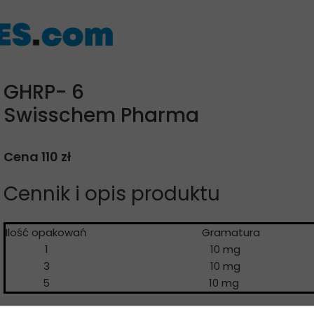
GHRP- 6
Swisschem Pharma
Cena 110 zł
Cennik i opis produktu
Ilość opakowań
Gramatur
1
10 mg
3
10 mg
5
10 mg