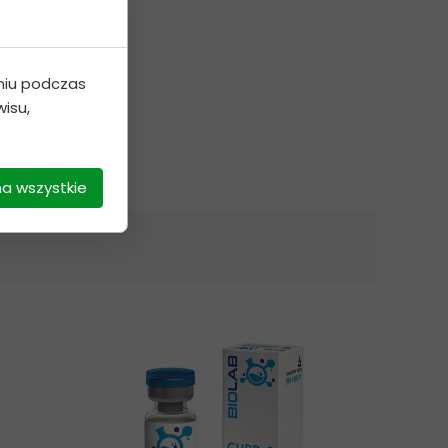
niu podczas
isu,
na wszystkie