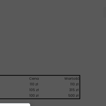
a
Cena
Wartość
110 zł
110 zł
105 zł
315 zł
100 zł
500 zł