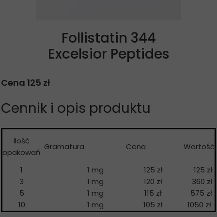
Follistatin 344
Excelsior Peptides
Cena 125 zł
Cennik i opis produktu
Ilość
Gramatura
Cena
Wartość
opakowań
1
1 mg
125 zł
125 zł
3
1 mg
120 zł
360 zł
5
1 mg
115 zł
575 zł
10
1 mg
105 zł
1050 zł