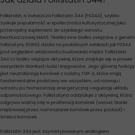
Follistatin, a zwłaszcza Follistatin 344 (FS344), szybko
zyskuje popularność w społeczności kulturystycznej jako
potencjalny suplement do szybkiego wzrostu
beztłuszczowej MASS. Tkanka Inne białko związane z genem
folistatyny (FLRG) działa na podobnych szlakach jak FS344
pod względem właściwości budowania mięśni. Follistatin
344 to białko wiążące aktywinę, które znajduje się w prawie
wszystkich tkankach ludzi i kręgowców. Jego główną funkcją
jest neutralizacja komórek z rodziny TGF-β, które mają
fundamentalne podstawy we wszystkim, od rozwoju i
wzrostu po homeostazę energetyczną i regulację układu
odpornościowego. Follistatyna oddziałuje z aktywiną, która
odgrywa ważną rolę w proliferacji komórek (wzrost tkanki
mięśniowej przez rozmnażanie komórek przez podział) i
śmierci komórek.
Follistatin 344 jest zsyntetyzowanym analogiem