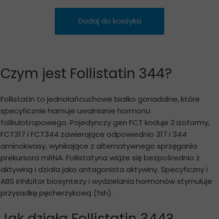
Dodaj do koszyka
Czym jest Follistatin 344?
Follistatin to jednołańcuchowe białko gonadalne, które
specyficznie hamuje uwalnianie hormonu
folikulotropowego. Pojedynczy gen FCT koduje 2 izoformy,
FCT317 i FCT344 zawierające odpowiednio 317 i 344
aminokwasy, wynikające z alternatywnego sprzęgania
prekursora mRNA. Follistatyna wiąże się bezpośrednio z
aktywiną i działa jako antagonista aktywiny. Specyficzny i
ABS inhibitor biosyntezy i wydzielania hormonów stymuluje
przysadkę pęcherzykową (fsh).
Jak działa Follistatin 344?