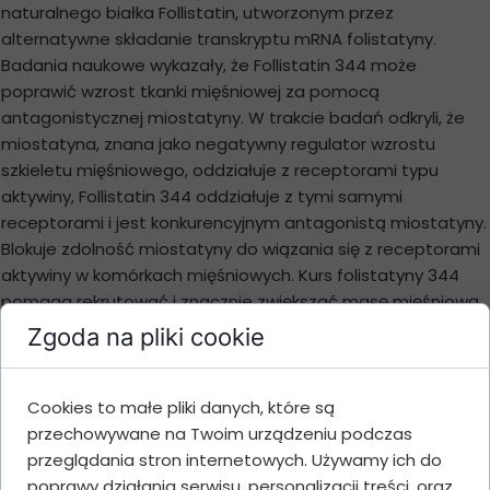
naturalnego białka Follistatin, utworzonym przez
alternatywne składanie transkryptu mRNA folistatyny.
Badania naukowe wykazały, że Follistatin 344 może
poprawić wzrost tkanki mięśniowej za pomocą
antagonistycznej miostatyny. W trakcie badań odkryli, że
miostatyna, znana jako negatywny regulator wzrostu
szkieletu mięśniowego, oddziałuje z receptorami typu
aktywiny, Follistatin 344 oddziałuje z tymi samymi
receptorami i jest konkurencyjnym antagonistą miostatyny.
Blokuje zdolność miostatyny do wiązania się z receptorami
aktywiny w komórkach mięśniowych. Kurs folistatyny 344
pomaga rekrutować i znacznie zwiększać masę mięśniową
w krótkim czasie. Wysokie wyniki z kursu folistatyny 344
Zgoda na pliki cookie
pozwoliły naukowcom nazwać folistatynę lekiem z
przyszłości. Follistatin 344 może wkrótce zostać poddany
badaniu klinicznemu w celu użycia jako narzędzia do
Cookies to małe pliki danych, które są
szybkiego wzrostu mięśni.
przechowywane na Twoim urządzeniu podczas
przeglądania stron internetowych. Używamy ich do
poprawy działania serwisu, personalizacji treści, oraz