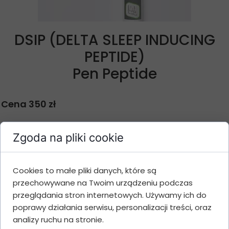
DSIP (DELTA SLEEP INDUCING
PEPTIDE)
Pen Peptide
Cena 350 zł
Cennik i opis produktu
Zgoda na pliki cookie
Ilość
Cookies to małe pliki danych, które są
Gramatura
Cena
Wartość
opakowań
przechowywane na Twoim urządzeniu podczas
przeglądania stron internetowych. Używamy ich do
1
5 mg
350 zł
350 zł
poprawy działania serwisu, personalizacji treści, oraz
3
5 mg
340 zł
1020 zł
analizy ruchu na stronie.
5
5 mg
330 zł
1650 zł