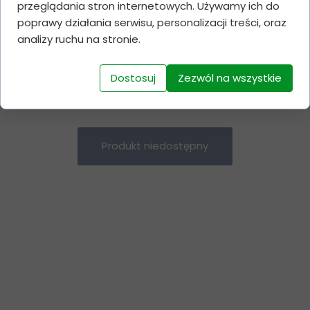
przeglądania stron internetowych. Używamy ich do
5
500 mcg
245 zł
1225 zł
poprawy działania serwisu, personalizacji treści, oraz
10
30 capsules x
240 zł
2400 zł
analizy ruchu na stronie.
500 mcg
Dostosuj
Zezwól na wszystkie
Produkt niedostępny