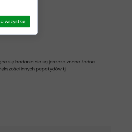
na wszystkie
ce się badania nie są jeszcze znane żadne
ększości innych pepetydów tj.: