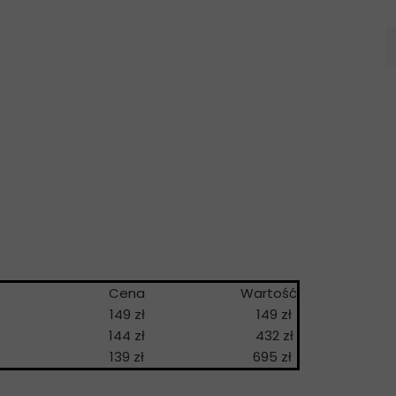
a
Cena
Wartość
149 zł
149 zł
144 zł
432 zł
139 zł
695 zł