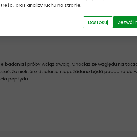
 treści, oraz analizy ruchu na stronie.
Dostosuj
Zezwól 
wdzać indywidualną odpowiedź organizmu na preparat.
badania i próby wciąż trwają. Chociaż ze względu na toczą
zać, że niektóre działanie niepożądane będą podobne do wi
ęcia peptydu