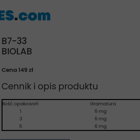
B7-33
BIOLAB
Cena 149 zł
Cennik i opis produktu
Ilość opakowań
Gramatur
1
6 mg
3
6 mg
5
6 mg