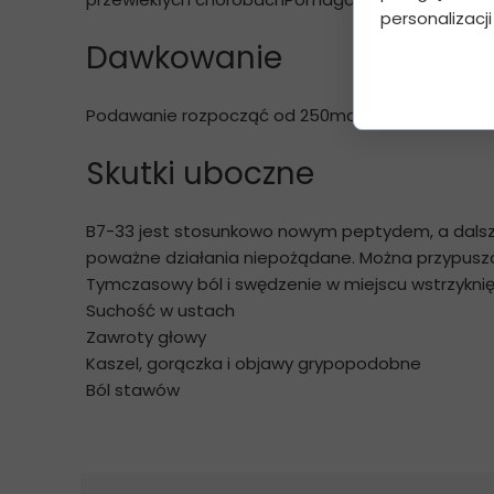
personalizacji
Dawkowanie
Podawanie rozpocząć od 250mcg co 3 dni i spra
Skutki uboczne
B7-33 jest stosunkowo nowym peptydem, a dalsze 
poważne działania niepożądane. Można przypuszc
Tymczasowy ból i swędzenie w miejscu wstrzykni
Suchość w ustach
Zawroty głowy
Kaszel, gorączka i objawy grypopodobne
Ból stawów