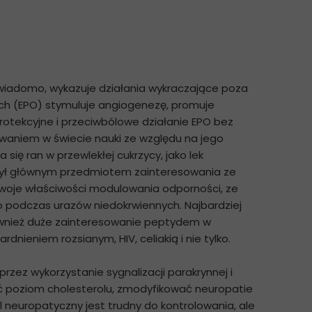
wiadomo, wykazuje działania wykraczające poza
ach (EPO) stymuluje angiogenezę, promuje
protekcyjne i przeciwbólowe działanie EPO bez
owaniem w świecie nauki ze względu na jego
ię ran w przewlekłej cukrzycy, jako lek
 był głównym przedmiotem zainteresowania ze
swoje właściwości modulowania odporności, ze
go podczas urazów niedokrwiennych. Najbardziej
ównież duże zainteresowanie peptydem w
dnieniem rozsianym, HIV, celiakią i nie tylko.
ez wykorzystanie sygnalizacji parakrynnej i
poziom cholesterolu, zmodyfikować neuropatie
 neuropatyczny jest trudny do kontrolowania, ale