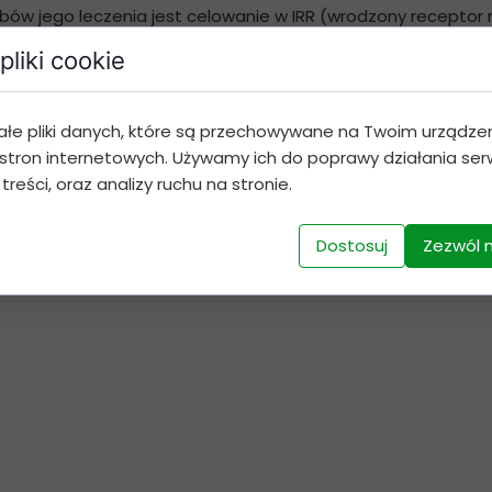
obów jego leczenia jest celowanie w IRR (wrodzony recept
przeciwzapalną, a tym samym zmniejszyć ból. Efekt ten uz
pliki cookie
eż jako receptor kapsaicyny, odpowiada za odczuwanie ciepł
ć liczbę małych włókien nerwowych, utrata tych włókien zw
odzyskanie pomaga znacznie zmniejszyć odczuwane dolegli
ałe pliki danych, które są przechowywane na Twoim urządze
stron internetowych. Używamy ich do poprawy działania serw
 treści, oraz analizy ruchu na stronie.
Dostosuj
Zezwól 