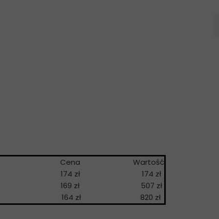
a
Cena
Wartość
174 zł
174 zł
169 zł
507 zł
164 zł
820 zł