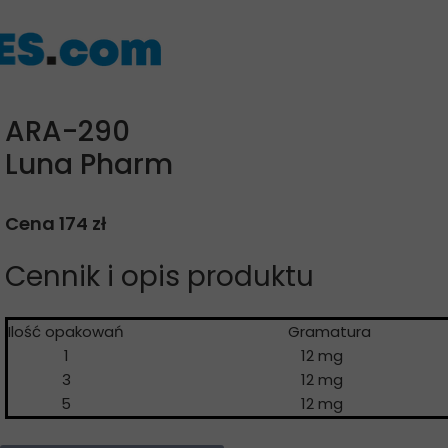
ARA-290
Luna Pharm
Cena 174 zł
Cennik i opis produktu
Ilość opakowań
Gramatur
1
12 mg
3
12 mg
5
12 mg