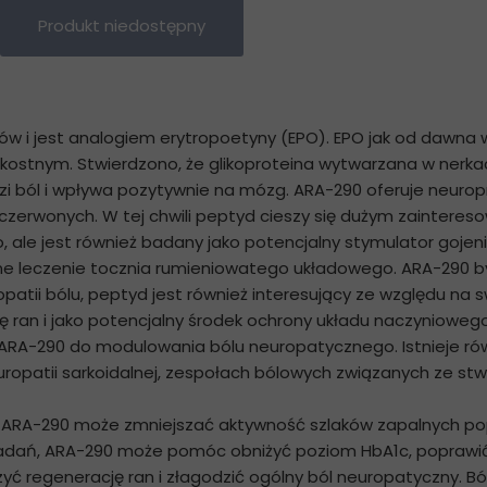
Produkt niedostępny
w i jest analogiem erytropoetyny (EPO). EPO jak od dawna 
u kostnym. Stwierdzono, że glikoproteina wytwarzana w nerk
odzi ból i wpływa pozytywnie na mózg. ARA-290 oferuje neuro
czerwonych. W tej chwili peptyd cieszy się dużym zainteres
le jest również badany jako potencjalny stymulator gojenia s
lne leczenie tocznia rumieniowatego układowego. ARA-290
tii bólu, peptyd jest również interesujący ze względu na 
ię ran i jako potencjalny środek ochrony układu naczyniowe
RA-290 do modulowania bólu neuropatycznego. Istnieje r
ropatii sarkoidalnej, zespołach bólowych związanych ze stwar
ARA-290 może zmniejszać aktywność szlaków zapalnych poprz
dań, ARA-290 może pomóc obniżyć poziom HbA1c, poprawić 
ć regenerację ran i złagodzić ogólny ból neuropatyczny. Ból