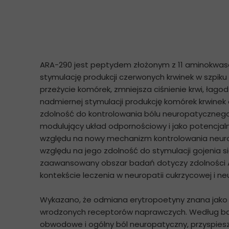
ARA-290 jest peptydem złożonym z 11 aminokwasó
stymulację produkcji czerwonych krwinek w szpik
przeżycie komórek, zmniejsza ciśnienie krwi, łag
nadmiernej stymulacji produkcję komórek krwinek 
zdolność do kontrolowania bólu neuropatycznego, a
modulujący układ odpornościowy i jako potencja
względu na nowy mechanizm kontrolowania neuropa
względu na jego zdolność do stymulacji gojenia s
zaawansowany obszar badań dotyczy zdolności A
kontekście leczenia w neuropatii cukrzycowej i neu
Wykazano, że odmiana erytropoetyny znana jako 
wrodzonych receptorów naprawczych. Według ba
obwodowe i ogólny ból neuropatyczny, przyspieszy