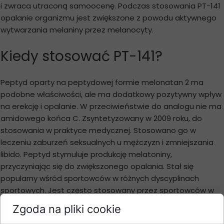
i zwraca utraconą samoocenę. Podczas stosowania PT-141
opalanie organizmu jest zwiększone z powodu aktywnego
wytwarzania melaniny przez melanocyty.
Kiedy stosować PT-141?
Peptyd oparty na peptydowej formie melonatan 2 ma
podobne właściwości, ale ma dodatkowy pozytywny wpływ
na erekcję i opalanie. W przeciwieństwie do analogu nie ma
amidowego końca C. Zsyntetyzowany w 2009 roku, do
stosowania w praktyce medycznej. Stosowano go w
leczeniu zaburzeń seksualnych u mężczyzn i zmniejszania
libido. Peptyd stymuluje produkcję melatoniny,
przyczyniając się do zwiększonego opalania. Stał się
popularny wśród sportowców w różnych dyscyplinach
sportowych. Jest często stosowany przez sportowców w
terapii po kursie po sterydach.
Pozytywne cechy leku
Zgoda na pliki cookie
zawierają: