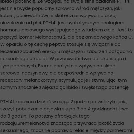
libido i potencję. Ze względu na swoje silne działanie PT-141
jest niezwykle popularny zarówno wśród mężczyzn, jak i
kobiet, ponieważ równie skutecznie wpływa na ciało,
niezależnie od płci. PT-141 jest syntetycznym analogiem
hormonu płciowego występującego w ludzkim ciele. Jest to
peptyd, izomer Melanotanu 2, ale bez amidowego końca C.
W oparciu o tę cechę peptyd stosuje się wyłącznie do
leczenia zaburzeń erekcji u mężczyzn i zaburzeń pożądania
seksualnego u kobiet. W przeciwieństwie do leku Viagra i
tym podobnych, Bremelanotyd nie wpływa na układ
sercowo-naczyniowy, ale bezpośrednio wpływa na
receptory melanokortyny, stymulując je i stymulując, tym
samym znacznie zwiększając libido i zwiększając potencję.
PT-141 zaczyna działać w ciągu 2 godzin po wstrzyknięciu,
szczyt pobudzenia objawia się po 3 do 4 godzinach i trwa
do 8 godzin. To potężny afrodyzjak tego
rodzaju.Bremelanotyd znacząco przywraca jakość życia
seksualnego, znacznie poprawia relacje między partnerami