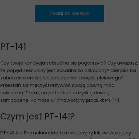
Dodaj do koszyka
PT-141
Czy twoja kondycja seksualna się pogorszyła? Czy uważasz,
że popęd seksualny jest zasadniczo osłabiony? Cierpisz na
zaburzenia erekcji lub zaburzenia popędu płciowego?
Przestań się męczyć! Przywróć swoją dawną moc
seksualną! Pokaż, co potrafisz i odzyskaj dawną
samoocenę! Pomoże Ci innowacyjny produkt PT-141.
Czym jest PT-141?
PT-141 lub Bremelanotide to rewolucyjny lek zwiększający