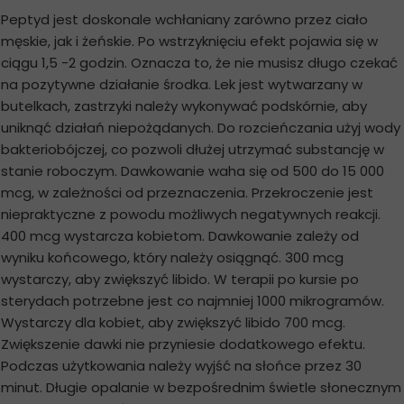
Peptyd jest doskonale wchłaniany zarówno przez ciało
męskie, jak i żeńskie. Po wstrzyknięciu efekt pojawia się w
ciągu 1,5 -2 godzin. Oznacza to, że nie musisz długo czekać
na pozytywne działanie środka. Lek jest wytwarzany w
butelkach, zastrzyki należy wykonywać podskórnie, aby
uniknąć działań niepożądanych. Do rozcieńczania użyj wody
bakteriobójczej, co pozwoli dłużej utrzymać substancję w
stanie roboczym. Dawkowanie waha się od 500 do 15 000
mcg, w zależności od przeznaczenia. Przekroczenie jest
niepraktyczne z powodu możliwych negatywnych reakcji.
400 mcg wystarcza kobietom. Dawkowanie zależy od
wyniku końcowego, który należy osiągnąć. 300 mcg
wystarczy, aby zwiększyć libido. W terapii po kursie po
sterydach potrzebne jest co najmniej 1000 mikrogramów.
Wystarczy dla kobiet, aby zwiększyć libido 700 mcg.
Zwiększenie dawki nie przyniesie dodatkowego efektu.
Podczas użytkowania należy wyjść na słońce przez 30
minut. Długie opalanie w bezpośrednim świetle słonecznym