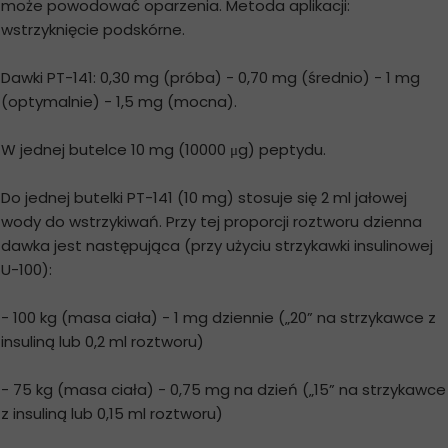
może powodować oparzenia. Metoda aplikacji:
wstrzyknięcie podskórne.
Dawki PT-141: 0,30 mg (próba) - 0,70 mg (średnio) - 1 mg
(optymalnie) - 1,5 mg (mocna).
W jednej butelce 10 mg (10000 μg) peptydu.
Do jednej butelki PT-141 (10 mg) stosuje się 2 ml jałowej
wody do wstrzykiwań. Przy tej proporcji roztworu dzienna
dawka jest następująca (przy użyciu strzykawki insulinowej
U-100):
- 100 kg (masa ciała) - 1 mg dziennie („20” na strzykawce z
insuliną lub 0,2 ml roztworu)
- 75 kg (masa ciała) - 0,75 mg na dzień („15” na strzykawce
z insuliną lub 0,15 ml roztworu)