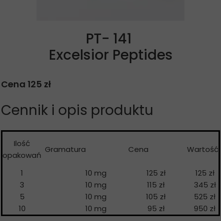
PT- 141
Excelsior Peptides
Cena 125 zł
Cennik i opis produktu
Ilość
Gramatura
Cena
Wartość
opakowań
1
10 mg
125 zł
125 zł
3
10 mg
115 zł
345 zł
5
10 mg
105 zł
525 zł
10
10 mg
95 zł
950 zł