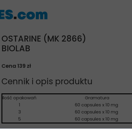
OSTARINE (MK 2866)
BIOLAB
Cena 139 zł
Cennik i opis produktu
Ilość opakowań
Gramatur
1
60 capsules x 10 mg
3
60 capsules x 10 mg
5
60 capsules x 10 mg