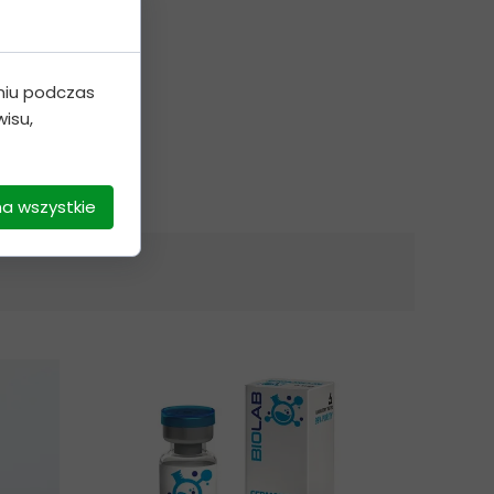
niu podczas
isu,
na wszystkie