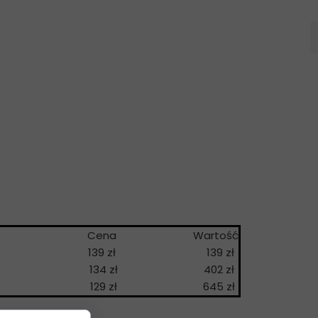
a
Cena
Wartość
139 zł
139 zł
134 zł
402 zł
129 zł
645 zł