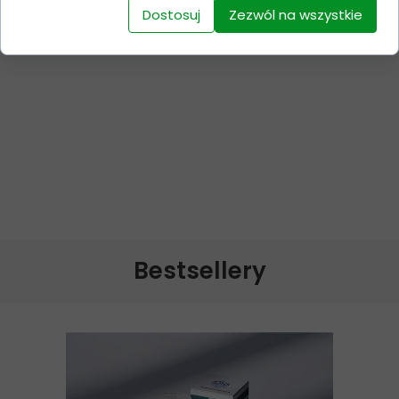
Dostosuj
Zezwól na wszystkie
Dodaj do koszyka
Bestsellery