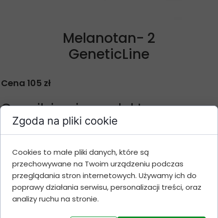
Melanotan- 2
GeneticLine
Cena 105 zł
Cennik i opis produktu
Zgoda na pliki cookie
Ilość
Gramatura
Cena
Wartość
Cookies to małe pliki danych, które są
opakowań
przechowywane na Twoim urządzeniu podczas
1
20 mg
105 zł
105 zł
przeglądania stron internetowych. Używamy ich do
3
20 mg
100 zł
300 zł
poprawy działania serwisu, personalizacji treści, oraz
5
20 mg
95 zł
475 zł
analizy ruchu na stronie.