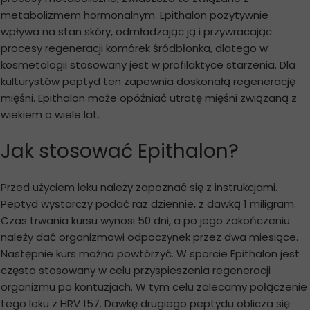
metabolizmem hormonalnym. Epithalon pozytywnie
wpływa na stan skóry, odmładzając ją i przywracając
procesy regeneracji komórek śródbłonka, dlatego w
kosmetologii stosowany jest w profilaktyce starzenia. Dla
kulturystów peptyd ten zapewnia doskonałą regenerację
mięśni. Epithalon może opóźniać utratę mięśni związaną z
wiekiem o wiele lat.
Jak stosować Epithalon?
Przed użyciem leku należy zapoznać się z instrukcjami.
Peptyd wystarczy podać raz dziennie, z dawką 1 miligram.
Czas trwania kursu wynosi 50 dni, a po jego zakończeniu
należy dać organizmowi odpoczynek przez dwa miesiące.
Następnie kurs można powtórzyć. W sporcie Epithalon jest
często stosowany w celu przyspieszenia regeneracji
organizmu po kontuzjach. W tym celu zalecamy połączenie
tego leku z HRV 157. Dawkę drugiego peptydu oblicza się