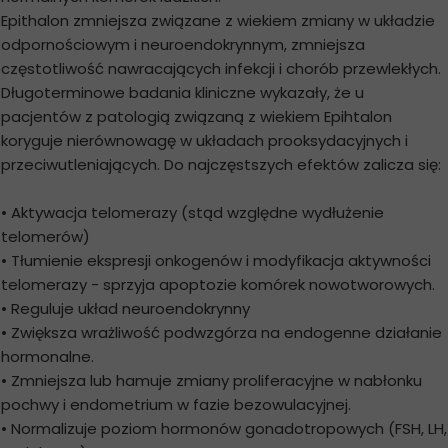
Epithalon zmniejsza związane z wiekiem zmiany w układzie
odpornościowym i neuroendokrynnym, zmniejsza
częstotliwość nawracających infekcji i chorób przewlekłych.
Długoterminowe badania kliniczne wykazały, że u
pacjentów z patologią związaną z wiekiem Epihtalon
koryguje nierównowagę w układach prooksydacyjnych i
przeciwutleniających. Do najczęstszych efektów zalicza się:
• Aktywacja telomerazy (stąd względne wydłużenie
telomerów)
• Tłumienie ekspresji onkogenów i modyfikacja aktywności
telomerazy - sprzyja apoptozie komórek nowotworowych.
• Reguluje układ neuroendokrynny
• Zwiększa wrażliwość podwzgórza na endogenne działanie
hormonalne.
• Zmniejsza lub hamuje zmiany proliferacyjne w nabłonku
pochwy i endometrium w fazie bezowulacyjnej.
• Normalizuje poziom hormonów gonadotropowych (FSH, LH,