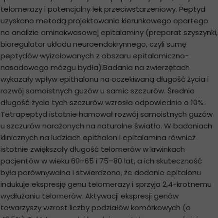
telomerazy i potencjalny lek przeciwstarzeniowy. Peptyd
uzyskano metodą projektowania kierunkowego opartego
na analizie aminokwasowej epitalaminy (preparat szyszynki,
bioregulator układu neuroendokrynnego, czyli sumę
peptydów wyizolowanych z obszaru epitalamiczno-
nasadowego mózgu bydła).Badania na zwierzętach
wykazały wpływ epithalonu na oczekiwaną długość życia i
rozwój samoistnych guzów u samic szczurów. Średnia
długość życia tych szczurów wzrosła odpowiednio o 10%.
Tetrapeptyd istotnie hamował rozwój samoistnych guzów
u szczurów narażonych na naturalne światło. W badaniach
klinicznych na ludziach epithalon i epitalamina również
istotnie zwiększały długość telomerów w krwinkach
pacjentów w wieku 60–65 i 75–80 lat, a ich skuteczność
była porównywalna i stwierdzono, że dodanie epitalonu
indukuje ekspresję genu telomerazy i sprzyja 2,4-krotnemu
wydłużaniu telomerów. Aktywacji ekspresji genów
towarzyszy wzrost liczby podziałów komórkowych (o