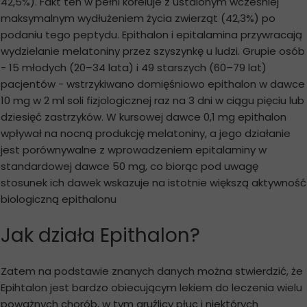
42,5%). Fakt ten w pełni koreluje z ustalonym wcześniej
maksymalnym wydłużeniem życia zwierząt (42,3%) po
podaniu tego peptydu. Epithalon i epitalamina przywracają
wydzielanie melatoniny przez szyszynkę u ludzi. Grupie osób
- 15 młodych (20–34 lata) i 49 starszych (60–79 lat)
pacjentów - wstrzykiwano domięśniowo epithalon w dawce
10 mg w 2 ml soli fizjologicznej raz na 3 dni w ciągu pięciu lub
dziesięć zastrzyków. W kursowej dawce 0,1 mg epithalon
wpływał na nocną produkcję melatoniny, a jego działanie
jest porównywalne z wprowadzeniem epitalaminy w
standardowej dawce 50 mg, co biorąc pod uwagę
stosunek ich dawek wskazuje na istotnie większą aktywność
biologiczną epithalonu
Jak działa Epithalon?
Zatem na podstawie znanych danych można stwierdzić, że
Epihtalon jest bardzo obiecującym lekiem do leczenia wielu
poważnych chorób, w tym gruźlicy płuc i niektórych