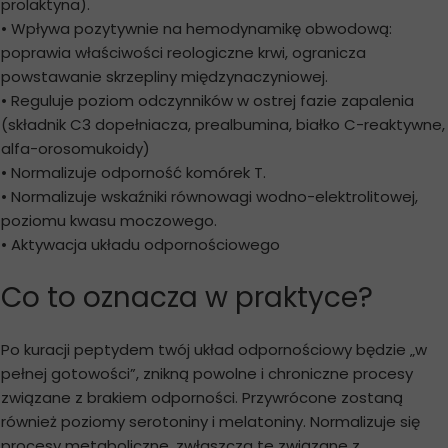
prolaktyna).
• Wpływa pozytywnie na hemodynamikę obwodową:
poprawia właściwości reologiczne krwi, ogranicza
powstawanie skrzepliny międzynaczyniowej.
• Reguluje poziom odczynników w ostrej fazie zapalenia
(składnik C3 dopełniacza, prealbumina, białko C-reaktywne,
alfa-orosomukoidy)
• Normalizuje odporność komórek T.
• Normalizuje wskaźniki równowagi wodno-elektrolitowej,
poziomu kwasu moczowego.
• Aktywacja układu odpornościowego
Co to oznacza w praktyce?
Po kuracji peptydem twój układ odpornościowy będzie „w
pełnej gotowości”, znikną powolne i chroniczne procesy
związane z brakiem odporności. Przywrócone zostaną
również poziomy serotoniny i melatoniny. Normalizuje się
procesy metaboliczne, zwłaszcza te związane z