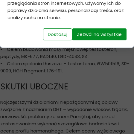
przeglądania stron internetowych. Używamy ich do
jednorazowa dawka wynosi 2.5mg, z kolei optymalna to
poprawy działania serwisu, personalizacji treści, oraz
5mg. Optymalna maksymalna dobowa dawka to 10-15mg
analizy ruchu na stronie.
(najlepiej rozbić na 2 porcje).
Dostosuj
Zezwól na wszystkie
Środek można łączyć:
• Celem budowania masy mięśniowej: testosteron,
peptydy,
MK-677
,
RAD140
,
LGD-4033
,
S4
.
• Celem spalania tłuszczu - testosteron,
GW501516
,
SR-
9009
,
HGH Fragment 176-191
.
SKUTKI UBOCZNE
Najczęstszymi działaniami niepożądanymi są objawy
związane z nadmiarem DHT – wypadanie włosów, trądzik,
nerwowość, problemy ze snem.Pamiętaj, aby przed
zastosowaniem wykonać szczegółowe badania krwi i
ocenę profilu hormonalnego. Celem oceny wyjściowego