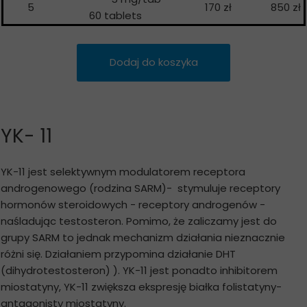
5
170 zł
850 zł
60 tablets
Dodaj do koszyka
YK- 11
YK-11 jest selektywnym modulatorem receptora
androgenowego (rodzina SARM)- stymuluje receptory
hormonów steroidowych - receptory androgenów -
naśladując testosteron. Pomimo, że zaliczamy jest do
grupy SARM to jednak mechanizm działania nieznacznie
różni się. Działaniem przypomina działanie DHT
(dihydrotestosteron) ). YK-11 jest ponadto inhibitorem
miostatyny, YK-11 zwiększa ekspresję białka folistatyny-
antagonisty miostatyny.