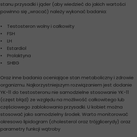
stanu przysadki i jąder (aby wiedzieć do jakich wartości
powinno się ,,wracać) należy wykonać badania:
• Testosteron wolny i całkowity
• FSH
• LH
• Estardiol
• Prolaktyna
• SHBG
Oraz inne badania oceniające stan metaboliczny i zdrowie
organizmu. Najkorzystniejszym rozwiązaniem jest dodanie
YK-11 do testosteronu nie samodzielne stosowanie YK-11
(częst błąd) ze względu na możliwość całkowitego lub
częściowego zablokowania przysadki. U kobiet można
stosować jako samodzielny środek. Warto monitorować
okresowo lipidogram (cholesterol oraz trójglicerydy) oraz
parametry funkcji wątroby