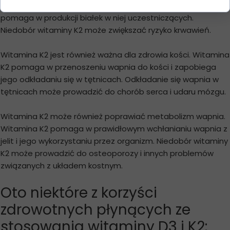
niezbędna do prawidłowego krzepnięcia krwi ponadto
pomaga w produkcji białek w niej uczestniczących.
Niedobór witaminy K2 może zwiększać ryzyko krwawień.
Witamina K2 jest również ważna dla zdrowia kości. Witamina
K2 pomaga w przenoszeniu wapnia do kości i zapobiega
jego odkładaniu się w tętnicach. Odkładanie się wapnia w
tętnicach może prowadzić do chorób serca i udaru mózgu.
Witamina K2 może również poprawiać metabolizm wapnia.
Witamina K2 pomaga w prawidłowym wchłanianiu wapnia z
jelit i jego wykorzystaniu przez organizm. Niedobór witaminy
K2 może prowadzić do osteoporozy i innych problemów
związanych z układem kostnym.
Oto niektóre z korzyści
zdrowotnych płynących ze
stosowania witaminy D3 i K2: