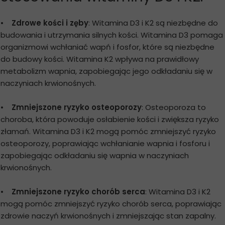
•
Zdrowe kości i zęby
: Witamina D3 i K2 są niezbędne do
budowania i utrzymania silnych kości. Witamina D3 pomaga
organizmowi wchłaniać wapń i fosfor, które są niezbędne
do budowy kości. Witamina K2 wpływa na prawidłowy
metabolizm wapnia, zapobiegając jego odkładaniu się w
naczyniach krwionośnych.
•
Zmniejszone ryzyko osteoporozy
: Osteoporoza to
choroba, która powoduje osłabienie kości i zwiększa ryzyko
złamań. Witamina D3 i K2 mogą pomóc zmniejszyć ryzyko
osteoporozy, poprawiając wchłanianie wapnia i fosforu i
zapobiegając odkładaniu się wapnia w naczyniach
krwionośnych.
•
Zmniejszone ryzyko chorób serca
: Witamina D3 i K2
mogą pomóc zmniejszyć ryzyko chorób serca, poprawiając
zdrowie naczyń krwionośnych i zmniejszając stan zapalny.