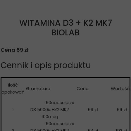
WITAMINA D3 + K2 MK7
BIOLAB
Cena 69 zł
Cennik i opis produktu
Ilość
Gramatura
Cena
Wartość
opakowań
60capsules x
1
D3 5000iu+K2 MK7
69 zł
69 zł
100mcg
60capsules x
3
D3 5000iu+K2 MK7
64 zł
192 zł