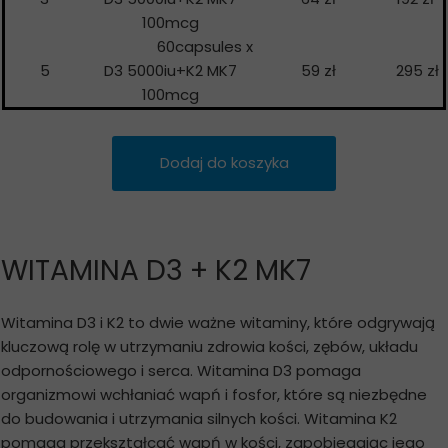
100mcg
60capsules x
5
D3 5000iu+K2 MK7
59 zł
295 zł
100mcg
Dodaj do koszyka
WITAMINA D3 + K2 MK7
Witamina D3 i K2 to dwie ważne witaminy, które odgrywają
kluczową rolę w utrzymaniu zdrowia kości, zębów, układu
odpornościowego i serca. Witamina D3 pomaga
organizmowi wchłaniać wapń i fosfor, które są niezbędne
do budowania i utrzymania silnych kości. Witamina K2
pomaga przekształcać wapń w kości, zapobiegając jego