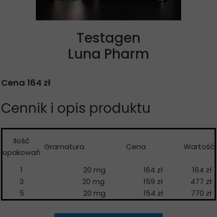
Testagen
Luna Pharm
Cena 164 zł
Cennik i opis produktu
Ilość
Gramatura
Cena
Wartość
opakowań
1
20 mg
164 zł
164 zł
3
20 mg
159 zł
477 zł
5
20 mg
154 zł
770 zł