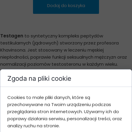
Dodaj do koszyka
Testagen
to syntetyczny kompleks peptydów
testikularnych (jądrowych) stworzony przez profesora
Khavinsona. Jest stosowany w leczeniu męskiej
niepłodności, poprawie funkcji seksualnych mężczyzn oraz
normalizacji poziomów testosteronu w każdym wieku.
Testagen działa poprzez normalizację funkcji jąder,
Zgoda na pliki cookie
redukując niedobór peptydów i przywracając syntezę białek
w komórkach. Składniki Testagenu to peptyd AKS-S (lizyna,
kwas L-glutaminowy, kwas L-asparaginowy, glicyna) oraz
Cookies to małe pliki danych, które są
inne składniki nieaktywne.
przechowywane na Twoim urządzeniu podczas
przeglądania stron internetowych. Używamy ich do
Testagen jest polecany do
poprawy działania serwisu, personalizacji treści, oraz
stosowania w następujących
analizy ruchu na stronie.