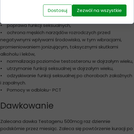
przypadkach
Dostosuj
Zezwól na wszystkie
• męska niepłodność,
• poprawa funkcji seksualnych,
• ochrona męskich narządów rozrodczych przed
negatywnymi wpływami środowiska, w tym wibracjami,
promieniowaniem jonizującym, toksycznymi skutkami
alkoholu i leków,
• normalizacja poziomów testosteronu w dojrzałym wieku,
• utrzymanie funkcji seksualnej w dojrzałym wieku,
• odzyskiwanie funkcji seksualnej po chorobach zakaźnych
i zapalnych.
• Pomocy w odbloku- PCT
Dawkowanie
Zalecana dawka Testagenu 500mcg raz dziennie
podskórnie przez miesiąc. Zaleca się powtórzenie kuracji po