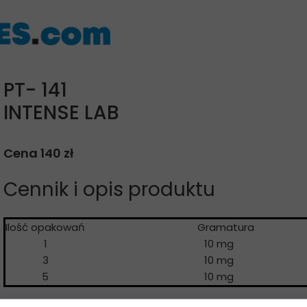
PT- 141
INTENSE LAB
Cena 140 zł
Cennik i opis produktu
Ilość opakowań
Gramatur
1
10 mg
3
10 mg
5
10 mg