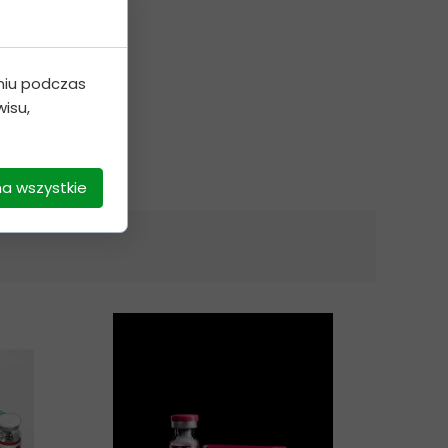
niu podczas
isu,
na wszystkie