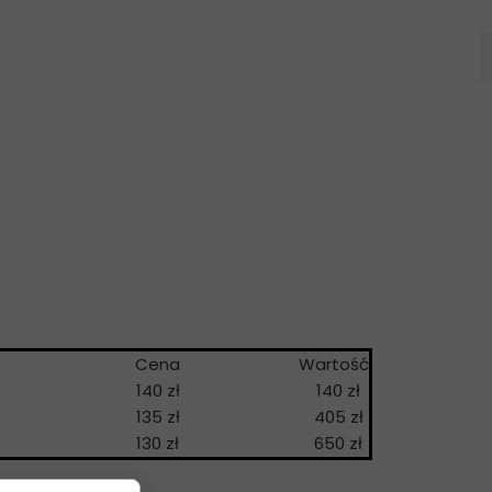
a
Cena
Wartość
140 zł
140 zł
135 zł
405 zł
130 zł
650 zł