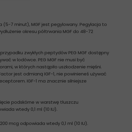
 (5-7 minut), MGF jest pegylowany. Pegylacja to
wydłużenie okresu półtrwania MGF do 48-72
 w przypadku zwykłych peptydów PEG MGF dostępny
owywać w lodówce. PEG MGF nie musi być
torami, w których nastąpiło uszkodzenie mięśni.
actor jest odmianą IGF-1, nie powinieneś używać
ceptorem. IGF-1 ma znacznie silniejsze
nięcie podskórne w warstwę tłuszczu
iada wtedy 0,1 ml (10 IU).
 200 mcg odpowiada wtedy 0,1 ml (10 IU).