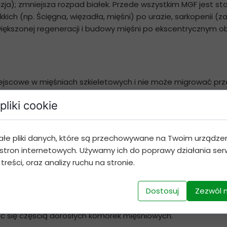
lazja); zmniejsza rozpad białek. Przede wszystkim MGF jes
ich (np. Ścięgna, więzadła, mięśni) po urazie, sarkopenii (za
ększonej regeneracji i budowy mięśni po ekscentrycznym ob
ejscowe w mięśniach szkieletowych i nie może migrować prz
ega na tym, że jest on wprowadzany domięśniowo i jest na 
pliki cookie
tabilny we krwi tylko przez kilka minut. MGF produkowany m
otrwały, więc stabilność nie jest problemem. Ze względu na 
any czynnik mechaniczny (MGF), gdy jest stosowany domięśni
ałe pliki danych, które są przechowywane na Twoim urządze
wego, która może być przyłączona do cząsteczki białka. Grupy
stron internetowych. Używamy ich do poprawy działania serw
u mogą nadal spełniać swoją funkcję biologiczną. W tym pr
 treści, oraz analizy ruchu na stronie.
 które mogłyby wpływać na białko.MGF jest wariantem splic
łóknom mięśniowym łączenie się i dojrzewanie. Jest to pro
Dostosuj
Zezwól 
ie i nie dostaje się do krwiobiegu. Syntetyczny MGF jest na 
zez kilka minut. Badania jasno udowodniły, że PEG-MGF poma
ać się częścią dorosłych komórek mięśniowych.