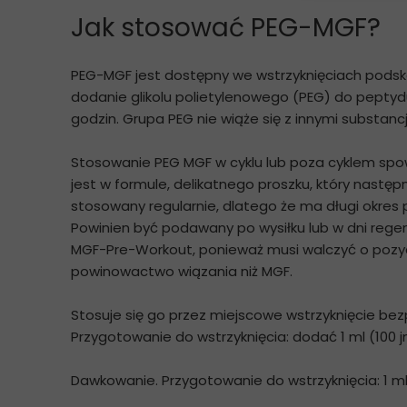
Jak stosować PEG-MGF?
PEG-MGF jest dostępny we wstrzyknięciach podskó
dodanie glikolu polietylenowego (PEG) do peptyd
godzin. Grupa PEG nie wiąże się z innymi substan
Stosowanie PEG MGF w cyklu lub poza cyklem spo
jest w formule, delikatnego proszku, który nastę
stosowany regularnie, dlatego że ma długi okres p
Powinien być podawany po wysiłku lub w dni rege
MGF-Pre-Workout, ponieważ musi walczyć o pozycj
powinowactwo wiązania niż MGF.
Stosuje się go przez miejscowe wstrzyknięcie be
Przygotowanie do wstrzyknięcia: dodać 1 ml (100 
Dawkowanie. Przygotowanie do wstrzyknięcia: 1 ml 