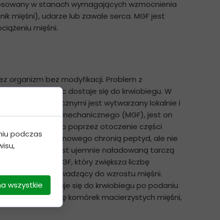
t stosowany w stanach wymagających wzmocnienia
nik mięśni), udarze lub zawale serca. MGF jest
ciążeniu mięśni.
ez organizm bez modyfikacji. Problem z
bazie wody, więc dostaje się do krwiobiegu. W
etodami ekologicznymi jest wytwarzany lokalnie i
PEGylację czynnika mechanicznego (MGF), jest on
owo. Osiąga się to poprzez otoczenie części
niu podczas
 glikolu polietylenowego chronią peptyd, ale nie
isu,
zypadku powłoka jest ujemnie naładowaną tarczą
ingowym genu IGF, który zwiększa liczbę
ces niezbędny prowadzący do wzrostu mięśni.
na wszystkie
bazie wody i dostaje się do krwiobiegu po podaniu
ga zwiększyć liczbę komórek macierzystych mięśni,