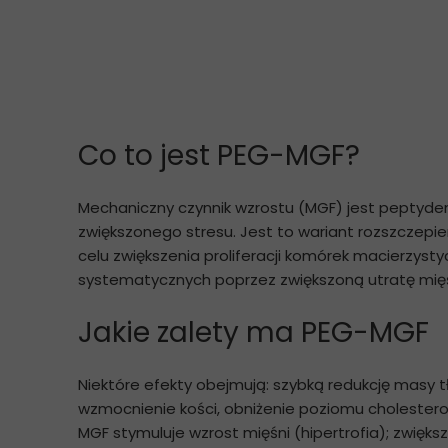
Co to jest PEG-MGF?
Mechaniczny czynnik wzrostu (MGF) jest peptydem
zwiększonego stresu. Jest to wariant rozszczepie
celu zwiększenia proliferacji komórek macierzyst
systematycznych poprzez zwiększoną utratę mięśn
Jakie zalety ma PEG-MGF
Niektóre efekty obejmują: szybką redukcję masy t
wzmocnienie kości, obniżenie poziomu cholestero
MGF stymuluje wzrost mięśni (hipertrofia); zwięk