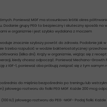
rnych. Ponieważ MGF ma stosunkowo krótki okres półtrwania
u. Dodanie grupy PEG to bezpieczny i skuteczny sposób na 
cjami w organizmie i jest szybko wydalana z moczem
woduje znacznie szybszy powrót do zdrowia. Podobnie jak
pnie trzeba rozpuścić w wodzie bakteriostatycznej i przech
ółtrwania (kilka dni). Krąży w organizmie, wiążąc się z recep
neracji, kiedy chcesz odpocząć. Ponieważ Mechano-Growth F
ę z IGF-1, ponieważ oba próbują związać się z tym samym re
zpośrednio do mięśnia bezpośrednio po treningu lub wstrzyk
jm) jałowego roztworu do fiolki PEG MGF. Każde 200 mcg odpow
(100 IU) jałowego roztworu do PEG -MGF- Podaj fiolki. Każde