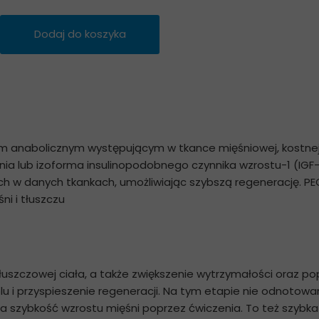
Dodaj do koszyka
 anabolicznym występującym w tkance mięśniowej, kostnej, 
nia lub izoforma insulinopodobnego czynnika wzrostu-1 (IGF-1
ych w danych tkankach, umożliwiając szybszą regenerację. P
i i tłuszczu
łuszczowej ciała, a także zwiększenie wytrzymałości oraz po
lu i przyspieszenie regeneracji. Na tym etapie nie odnotow
sza szybkość wzrostu mięśni poprzez ćwiczenia. To też szyb