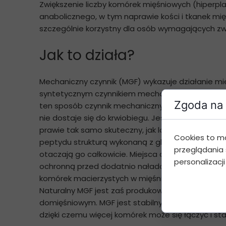
Zwiększenie liczby komórek mięśniowych (hiperp
anabolicznego, w tym naprawie kości i tkanek miękk
szczególnie korzystny dla osób wymagających zwi
Jak to działa?
Mechaniczny czynnik (MGF) wykazuje działanie mi
syntetycznym czynnikiem mechanicznym (MGF) pol
Zgoda na 
ten sposób czynnik mechaniczny (MGF) pozostaje s
nie dostaje się do krwiobiegu. Jest również krótk
prawie tak samo skuteczny, jak lokalnie wytwarz
Cookies to m
peptydu strukturą wykonaną z glikolu polietyleno
przeglądania 
otaczają go całkowicie. Miejsca aktywne peptyd
personalizacji
ochronną przed dodatnio naładowanymi związkami,
komórek macierzystych w mięśniach i umożliwia w
Naturalny MGF jest zaś produkowany jedynie lokaln
domięśniowym. MGF jest stabilny we krwi tylko pr
dzięki czemu więcej komórek może się łączyć i st