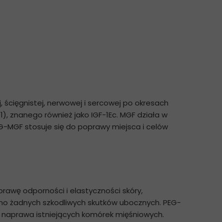
ścięgnistej, nerwowej i sercowej po okresach
), znanego również jako IGF-1Ec. MGF działa w
EG-MGF stosuje się do poprawy miejsca i celów
prawę odporności i elastyczności skóry,
ano żadnych szkodliwych skutków ubocznych. PEG-
ka naprawa istniejących komórek mięśniowych.