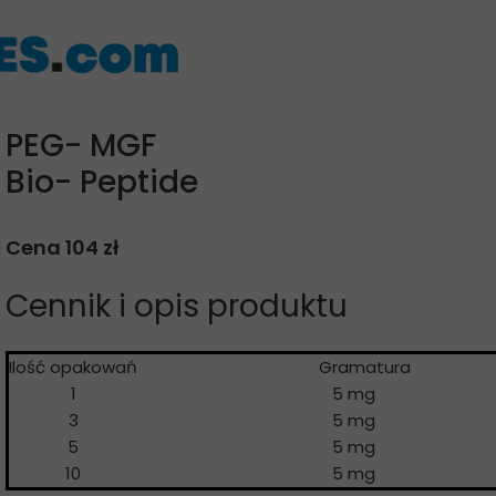
PEG- MGF
Bio- Peptide
Cena 104 zł
Cennik i opis produktu
Ilość opakowań
Gramatur
1
5 mg
3
5 mg
5
5 mg
10
5 mg