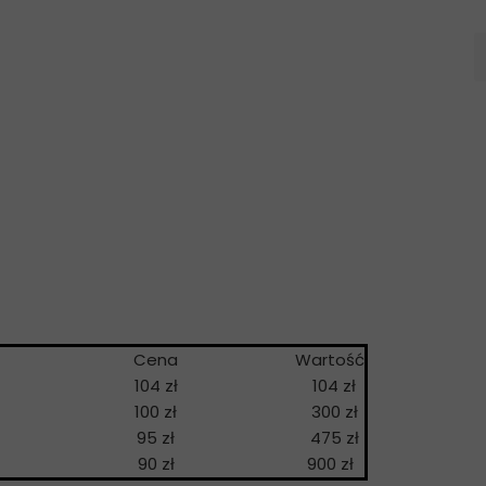
a
Cena
Wartość
104 zł
104 zł
100 zł
300 zł
95 zł
475 zł
90 zł
900 zł