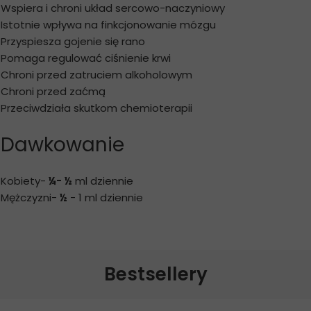
Wspiera i chroni układ sercowo-naczyniowy
Istotnie wpływa na finkcjonowanie mózgu
Przyspiesza gojenie się rano
Pomaga regulować ciśnienie krwi
Chroni przed zatruciem alkoholowym
Chroni przed zaćmą
Przeciwdziała skutkom chemioterapii
Dawkowanie
Kobiety-
¼- ½
ml dziennie
Mężczyzni-
½
- 1 ml dziennie
Bestsellery