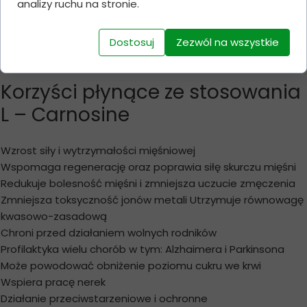
analizy ruchu na stronie.
ich właściwości. Związek ten przenika barierę krew-mózg.
Jej ilość oraz stężenie są zależne od sposoby odżywiania
danej jednostki. Beta-alanyl-L-histydyna ma szerokie
Dostosuj
Zezwól na wszystkie
spektrum zastosowań i działania na organizm ludzki.
Korzyści płynące ze stosowania
L – Carnosine
Wzrost siły i wytrzymałości mięśniowej
Wspomaga regenerację oraz poprawia siłę skurczu mięśni
Redukuje bolesność mięśni i zmniejsza uczucie zmęczenia
Zmniejsza toksyczność jonów metali Utrzymuje równowagę
kwasowo-zasadową
Chroni przed działaniem wolnych rodników
Profilaktyka wielu chorób w tym: Alzhaimera i Parkinsona
Może powodować obniżenie poziomu cukru we krwi
Wspiera pracę nerek
Działanie przeciwstarzeniowe i ochronne