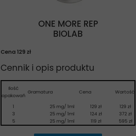
ONE MORE REP
BIOLAB
Cena 129 zł
Cennik i opis produktu
Ilość
Gramatura
Cena
Wartość
opakowań
1
25 mg/ 1ml
129 zł
129 zł
3
25 mg/ 1ml
124 zł
372 zł
5
25 mg/ 1ml
119 zł
595 zł