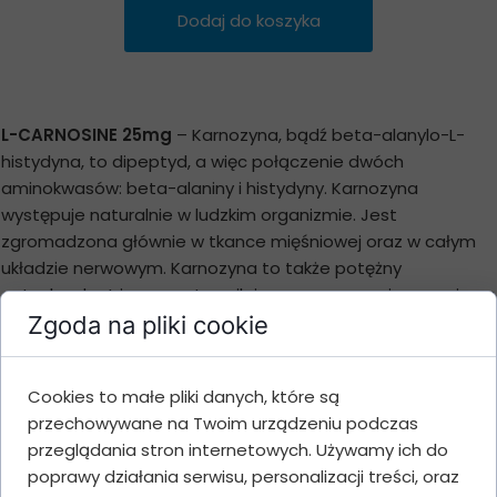
Dodaj do koszyka
L-CARNOSINE 25mg
– Karnozyna, bądź beta-alanylo-L-
histydyna, to dipeptyd, a więc połączenie dwóch
aminokwasów: beta-alaniny i histydyny. Karnozyna
występuje naturalnie w ludzkim organizmie. Jest
zgromadzona głównie w tkance mięśniowej oraz w całym
układzie nerwowym. Karnozyna to także potężny
antyoksydant i preparat nasilający oczyszczanie organizmu
ze szkodliwych metabolitów. Ponadto wykazuje właściwości
Zgoda na pliki cookie
hamujące względem procesu peroksydacji lipidów, co
redukuje ryzyko uszkodzenia błon komórkowych.
Cookies to małe pliki danych, które są
Antyoksydacyjny charakter karnozyny jest powiązany z
przechowywane na Twoim urządzeniu podczas
usuwaniem wolnych rodników. Wszystko za sprawą
przeglądania stron internetowych. Używamy ich do
wiązania metali ciężkich i ich późniejszego chelatowania, co
poprawy działania serwisu, personalizacji treści, oraz
prowadzi do całkowitej neutralizacji szkodliwych substancji i