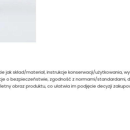
kie jak skład/materiał, instrukcje konserwacji/użytkowania, w
e o bezpieczeństwie, zgodność z normami/standardami, da
etny obraz produktu, co ułatwia im podjęcie decyzji zakupow