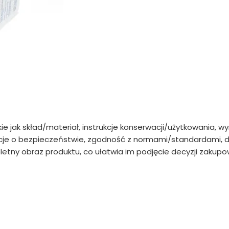
kie jak skład/materiał, instrukcje konserwacji/użytkowania, w
e o bezpieczeństwie, zgodność z normami/standardami, da
etny obraz produktu, co ułatwia im podjęcie decyzji zakupow