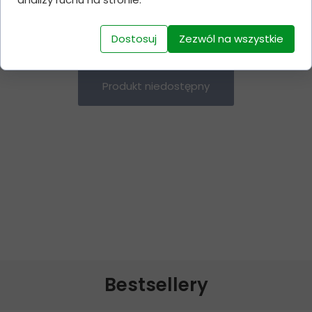
mg/tab- 90 tablets
10 mg/tab-
5
160 zł
800 zł
90 tablets
Dostosuj
Zezwól na wszystkie
Produkt niedostępny
Bestsellery