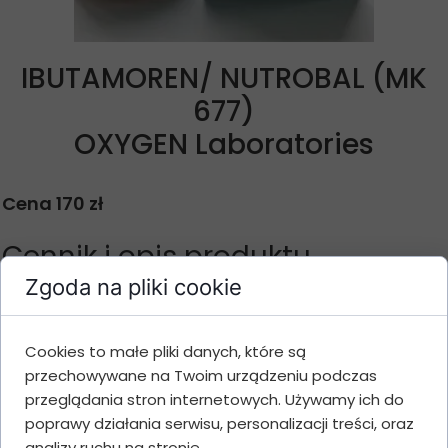
IBUTAMOREN/ NUTROBAL (MK
677)
OXYGEN Laboratories
Cena 170 zł
Cennik i opis produktu
Zgoda na pliki cookie
Ilość
Gramatura
Cena
Wartość
opakowań
Cookies to małe pliki danych, które są
przechowywane na Twoim urządzeniu podczas
10 mg/tab-
1
170 zł
170 zł
przeglądania stron internetowych. Używamy ich do
90 tablets
poprawy działania serwisu, personalizacji treści, oraz
10
3
165 zł
495 zł
analizy ruchu na stronie.