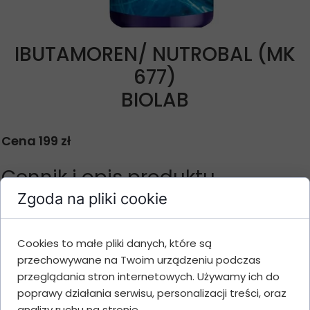
IBUTAMOREN/ NUTROBAL (MK
677)
BIOLAB
Cena 199 zł
Cennik i opis produktu
Zgoda na pliki cookie
Ilość
Gramatura
Cena
Wartość
opakowań
Cookies to małe pliki danych, które są
przechowywane na Twoim urządzeniu podczas
60 capsules x
1
199 zł
199 zł
przeglądania stron internetowych. Używamy ich do
10 mg
poprawy działania serwisu, personalizacji treści, oraz
60
3
194 zł
582 zł
analizy ruchu na stronie.