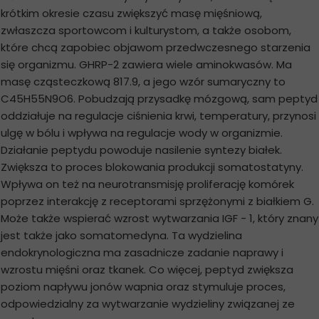
krótkim okresie czasu zwiększyć masę mięśniową,
zwłaszcza sportowcom i kulturystom, a także osobom,
które chcą zapobiec objawom przedwczesnego starzenia
się organizmu. GHRP-2 zawiera wiele aminokwasów. Ma
masę cząsteczkową 817.9, a jego wzór sumaryczny to
C45H55N9O6. Pobudzają przysadkę mózgową, sam peptyd
oddziałuje na regulacje ciśnienia krwi, temperatury, przynosi
ulgę w bólu i wpływa na regulacje wody w organizmie.
Działanie peptydu powoduje nasilenie syntezy białek.
Zwiększa to proces blokowania produkcji somatostatyny.
Wpływa on też na neurotransmisję proliferację komórek
poprzez interakcję z receptorami sprzężonymi z białkiem G.
Może także wspierać wzrost wytwarzania IGF - 1, który znany
jest także jako somatomedyna. Ta wydzielina
endokrynologiczna ma zasadnicze zadanie naprawy i
wzrostu mięśni oraz tkanek. Co więcej, peptyd zwiększa
poziom napływu jonów wapnia oraz stymuluje proces,
odpowiedzialny za wytwarzanie wydzieliny związanej ze