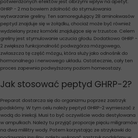
potwierdzonych efektów jest olbrzymi wpływ na apetyt.
GHRP - 2 ma bowiem zdolność do stymulowania
wytwarzanie greliny. Ten samoregulujący 28 aminokwasów
peptyd znajduje się w żołądku, chociaż może być również
wydzielany przez komórki znajdujące się w trzustce. Celem
greliny jest stymulowanie uczucia głodu. Dodatkowo GHRP -
2 zwiększa funkcjonalność podwzgórza mózgowego,
zwłaszcza tę część mózgu, która służy jako odnośnik do
hormonalnego i nerwowego układu. Ostatecznie, cały ten
proces zapewnia podwyższony poziom homeostazy.
Jak stosować peptyd GHRP-2?
Preparat dostarcza się do organizmu poprzez zastrzyk
podskórny. W tym celu należy peptyd GHRP-2 wymieszać z
wodą do iniekcji. Musi to być oczywiście woda destylowana
w ampułkach. Należy tu przyjąć proporcje pięciu miligramów
na dwa mililitry wody. Potem korzystając ze strzykawki do
podawania insuliny, należy wykonać zastrzyk podskórny w