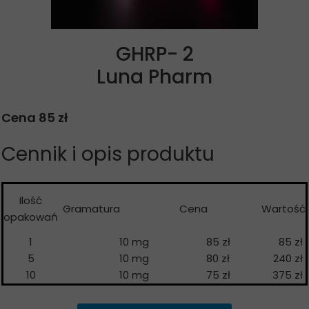
GHRP- 2
Luna Pharm
Cena 85 zł
Cennik i opis produktu
Ilość
Gramatura
Cena
Wartość
opakowań
1
10 mg
85 zł
85 zł
5
10 mg
80 zł
240 zł
10
10 mg
75 zł
375 zł