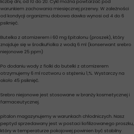
liczbę dni, od 10 do 20. Cykl można powtarzać pod
warunkiem zachowania miesięcznej przerwy. W zależności
od kondycji organizmu dobowa dawka wynosi od 4 do 6
psiknięć.
Butelka z atomizerem i 60 mg Epitalonu (proszek), który
znajduje się w środkuFiolka z wodą 6 ml (konserwant srebro
niejonowe 25 ppm)
Po dodaniu wody z fiolki do butelki z atomizerem
otrzymujemy 6 ml roztworu o stężeniu 1,%. Wystarczy na
około 45 psiknięć.
Srebro niejonowe jest stosowane w branży kosmetycznej i
farmaceutycznej.
pitalon magazynujemy w warunkach chłodniczych. Nasz
peptyd sprzedawany jest w postaci liofilizowanego proszku,
który w temperaturze pokojowej powinien być stabilny