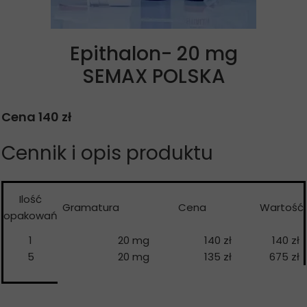
Epithalon- 20 mg
SEMAX POLSKA
Cena 140 zł
Cennik i opis produktu
Ilość
Gramatura
Cena
Wartość
opakowań
1
20 mg
140 zł
140 zł
5
20 mg
135 zł
675 zł