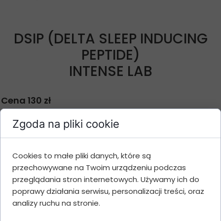
DSIP (DELTA SLEEP INDUCING
PEPTIDE)
INTENSE LAB
Cena 130 zł
Cennik i opis produktu
Zgoda na pliki cookie
Cookies to małe pliki danych, które są
Ilość
Gramatura
Cena
Wartość
przechowywane na Twoim urządzeniu podczas
opakowań
przeglądania stron internetowych. Używamy ich do
1
5 mg
130 zł
130 zł
poprawy działania serwisu, personalizacji treści, oraz
3
5 mg
125 zł
375 zł
analizy ruchu na stronie.
5
5 mg
120 zł
600 zł