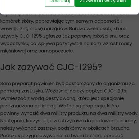
Dostosuj
Zezwól na wszystkie
tkanki tłuszczowej, zwiększenie masy mięśniowej i siły
fizycznej. CJC-1295 ma za zadanie pobudzenie wzrostu
komórek skóry, poprawiając tym samym odporność i
wewnętrzną masę narządów. Bardzo wiele osób, które
używały CJC-1295 zgłasza też poprawę jakości snu oraz
wypoczynku, co wpływa pozytywnie na sam wzrost masy
mięśniowej oraz samopoczucie.
Jak zażywać CJC-1295?
Sam preparat powinien być dostarczany do organizmu za
pomocą zastrzyku. Wcześniej należy peptyd CJC-1295
wymieszać z wodą destylowaną, która jest specjalnie
przeznaczona do iniekcji. Ważne są proporcje, które
powinny wynosić dwa mililitry produktu na dwa mililitry wody.
Następnie, korzystając ze strzykawki do podawania insuliny,
należy wykonać zastrzyk podskórny w okolicach brzucha.
Podczas przygotowywania roztworu butelkę obracać