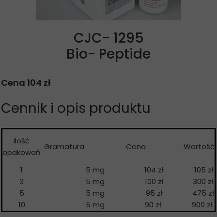
CJC- 1295
Bio- Peptide
Cena 104 zł
Cennik i opis produktu
Ilość
Gramatura
Cena
Wartość
opakowań
1
5 mg
104 zł
105 zł
3
5 mg
100 zł
300 zł
5
5 mg
95 zł
475 zł
10
5 mg
90 zł
900 zł