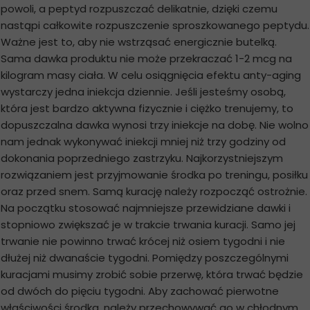
powoli, a peptyd rozpuszczać delikatnie, dzięki czemu
nastąpi całkowite rozpuszczenie sproszkowanego peptydu.
Ważne jest to, aby nie wstrząsać energicznie butelką.
Sama dawka produktu nie może przekraczać 1-2 mcg na
kilogram masy ciała. W celu osiągnięcia efektu anty-aging
wystarczy jedna iniekcja dziennie. Jeśli jesteśmy osobą,
która jest bardzo aktywna fizycznie i ciężko trenujemy, to
dopuszczalna dawka wynosi trzy iniekcje na dobę. Nie wolno
nam jednak wykonywać iniekcji mniej niż trzy godziny od
dokonania poprzedniego zastrzyku. Najkorzystniejszym
rozwiązaniem jest przyjmowanie środka po treningu, posiłku
oraz przed snem. Samą kurację należy rozpocząć ostrożnie.
Na początku stosować najmniejsze przewidziane dawki i
stopniowo zwiększać je w trakcie trwania kuracji. Samo jej
trwanie nie powinno trwać krócej niż osiem tygodni i nie
dłużej niż dwanaście tygodni. Pomiędzy poszczególnymi
kuracjami musimy zrobić sobie przerwę, która trwać będzie
od dwóch do pięciu tygodni. Aby zachować pierwotne
właściwości środka, należy przechowywać go w chłodnym