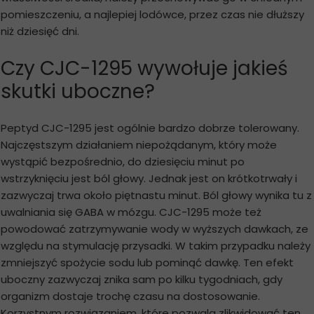
pomieszczeniu, a najlepiej lodówce, przez czas nie dłuższy
niż dziesięć dni.
Czy CJC-1295 wywołuje jakieś
skutki uboczne?
Peptyd CJC-1295 jest ogólnie bardzo dobrze tolerowany.
Najczęstszym działaniem niepożądanym, który może
wystąpić bezpośrednio, do dziesięciu minut po
wstrzyknięciu jest ból głowy. Jednak jest on krótkotrwały i
zazwyczaj trwa około piętnastu minut. Ból głowy wynika tu z
uwalniania się GABA w mózgu. CJC-1295 może też
powodować zatrzymywanie wody w wyższych dawkach, ze
względu na stymulację przysadki. W takim przypadku należy
zmniejszyć spożycie sodu lub pominąć dawkę. Ten efekt
uboczny zazwyczaj znika sam po kilku tygodniach, gdy
organizm dostaje trochę czasu na dostosowanie.
Korzystnym rozwiązaniem, które pozwala zlikwidować ten