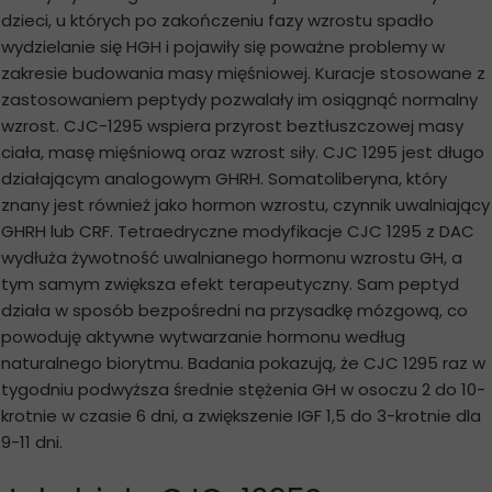
dzieci, u których po zakończeniu fazy wzrostu spadło
wydzielanie się HGH i pojawiły się poważne problemy w
zakresie budowania masy mięśniowej. Kuracje stosowane z
zastosowaniem peptydy pozwalały im osiągnąć normalny
wzrost. CJC-1295 wspiera przyrost beztłuszczowej masy
ciała, masę mięśniową oraz wzrost siły. CJC 1295 jest długo
działającym analogowym GHRH. Somatoliberyna, który
znany jest również jako hormon wzrostu, czynnik uwalniający
GHRH lub CRF. Tetraedryczne modyfikacje CJC 1295 z DAC
wydłuża żywotność uwalnianego hormonu wzrostu GH, a
tym samym zwiększa efekt terapeutyczny. Sam peptyd
działa w sposób bezpośredni na przysadkę mózgową, co
powoduję aktywne wytwarzanie hormonu według
naturalnego biorytmu. Badania pokazują, że CJC 1295 raz w
tygodniu podwyższa średnie stężenia GH w osoczu 2 do 10-
krotnie w czasie 6 dni, a zwiększenie IGF 1,5 do 3-krotnie dla
9-11 dni.