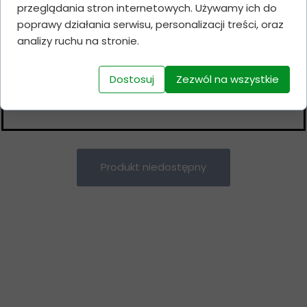
90 tablets
przeglądania stron internetowych. Używamy ich do
10 mg/tab-
poprawy działania serwisu, personalizacji treści, oraz
90 tablets
analizy ruchu na stronie.
3
150 zł
450 zł
10 mg/tab-
4
140 zł
560 zł
90 tablets
5
Dostosuj
Zezwól na wszystkie
130 zł
650 zł
10 mg/tab-
90 tablets
Produkt niedostępny