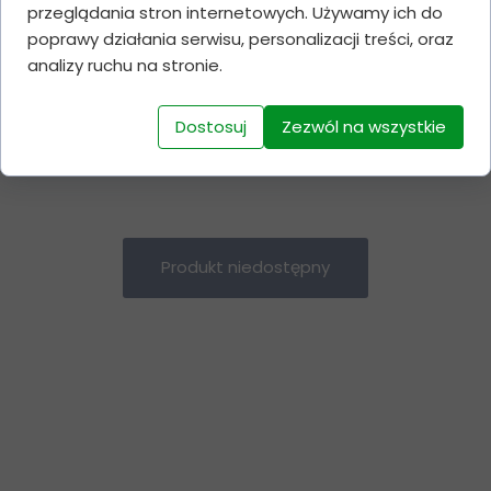
3
100 mcg
194 zł
582 zł
przeglądania stron internetowych. Używamy ich do
5
60 capsules x
189 zł
945 zł
poprawy działania serwisu, personalizacji treści, oraz
100 mcg
analizy ruchu na stronie.
Dostosuj
Zezwól na wszystkie
Produkt niedostępny