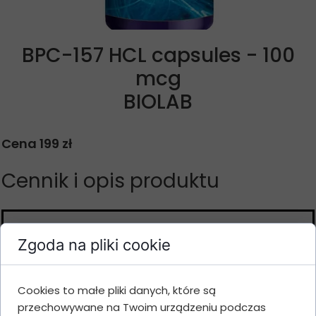
BPC-157 HCL capsules - 100
mcg
BIOLAB
Cena 199 zł
Cennik i opis produktu
Ilość
Gramatura
Cena
Wartość
Zgoda na pliki cookie
opakowań
60 capsules x
1
199 zł
199 zł
100 mcg
Cookies to małe pliki danych, które są
60 capsules x
przechowywane na Twoim urządzeniu podczas