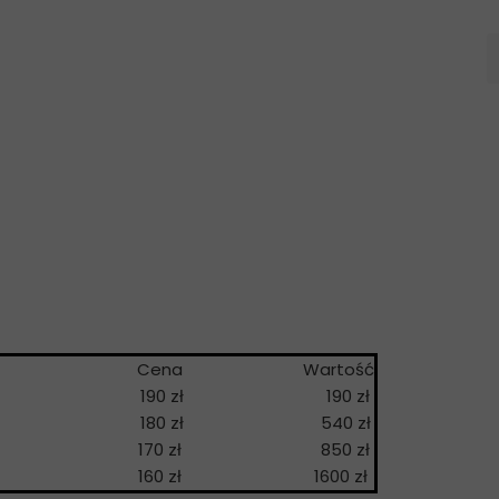
a
Cena
Wartość
190 zł
190 zł
180 zł
540 zł
170 zł
850 zł
160 zł
1600 zł