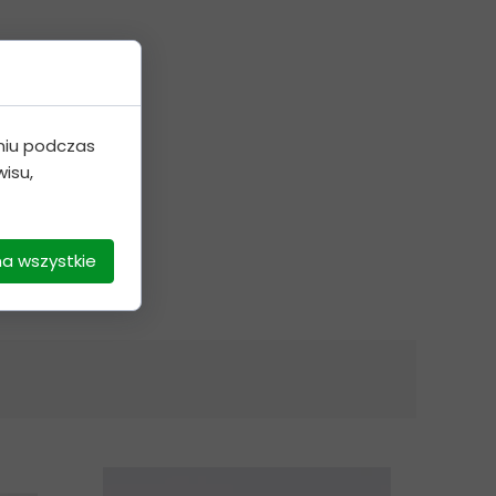
niu podczas
isu,
na wszystkie