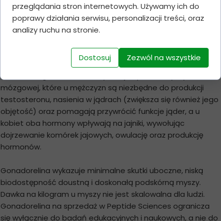
stosowana w leczeniu endmometriozy. Kompetycyjnie
przeglądania stron internetowych. Używamy ich do
wiąże się z receptorami komórek przedniego płata
poprawy działania serwisu, personalizacji treści, oraz
przysadki, powodując, podobnie jak inne analogi GnRH,
analizy ruchu na stronie.
krótkotrwały wzrost poziomu hormonów płciowych we krwi.
Alarelina jest postacią peptydu podwzgórzowego, który
Dostosuj
Zezwól na wszystkie
stymuluje uwalnianie FSH i LH (w przeciwieństwie do szeroko
stosowanego HCG, które stymuluje tylko LH) z przysadki
mózgowej, które u mężczyzn są niezbędne do produkcji
testosteronu, nasienia w jądrach (zwiększa się również jego
objętość) oraz pomagają przywrócić funkcje jąder, a u
kobiet oba hormony wpływają na jajniki, wywołując
dojrzewanie komórek jajowych, owulację oraz produkcję
hormonów.
Gonadorelina wykazuje minimalne skutki uboczne, niską
biodostępność doustną i doskonałą podskórną myszy.
Dawka na kilogram u myszy nie jest skalowalna dla ludzi.
Gonadorelina na sprzedaż w Peptide Sciences ogranicza
się wyłącznie do badań edukacyjnych i naukowych, a nie do