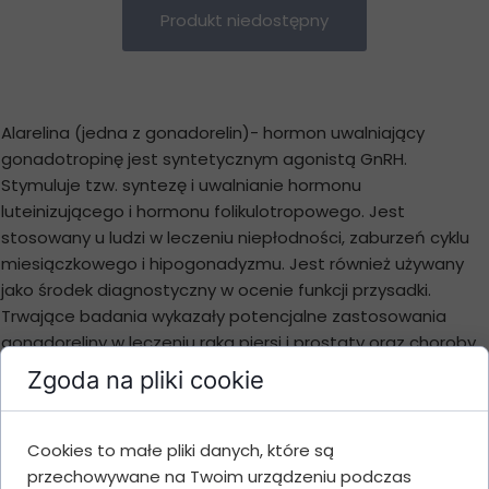
Produkt niedostępny
Alarelina (jedna z gonadorelin)- hormon uwalniający
gonadotropinę jest syntetycznym agonistą GnRH.
Stymuluje tzw. syntezę i uwalnianie hormonu
luteinizującego i hormonu folikulotropowego. Jest
stosowany u ludzi w leczeniu niepłodności, zaburzeń cyklu
miesiączkowego i hipogonadyzmu. Jest również używany
jako środek diagnostyczny w ocenie funkcji przysadki.
Trwające badania wykazały potencjalne zastosowania
gonadoreliny w leczeniu raka piersi i prostaty oraz choroby
Alzheimera. Gonadorelina nie jest nowym peptydem w
Zgoda na pliki cookie
leczeniu chorób ludzi i ssaków, ale naukowcy nieustannie
odkrywają nowe sposoby działania analogów GnRH i GnRH
zarówno normalnej fizjologii, jak i w rozwoju choroby.
Cookies to małe pliki danych, które są
Alarelina jest znana również z wywoływania owulacji i jest
przechowywane na Twoim urządzeniu podczas