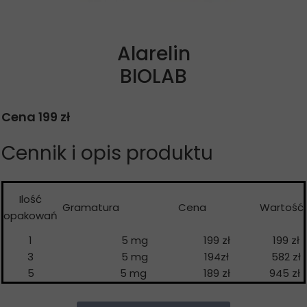
Alarelin
BIOLAB
Cena 199 zł
Cennik i opis produktu
Ilość
Gramatura
Cena
Wartość
opakowań
1
5 mg
199 zł
199 zł
3
5 mg
194zł
582 zł
5
5 mg
189 zł
945 zł