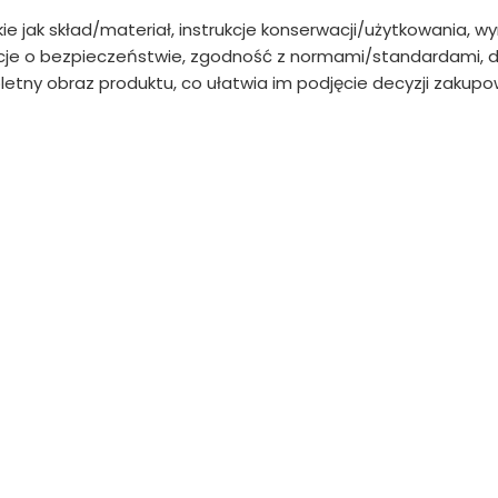
kie jak skład/materiał, instrukcje konserwacji/użytkowania, w
e o bezpieczeństwie, zgodność z normami/standardami, da
etny obraz produktu, co ułatwia im podjęcie decyzji zakupow